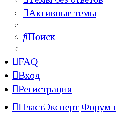
Активные темы
Поиск
FAQ
Вход
Регистрация
ПластЭксперт
Форум 