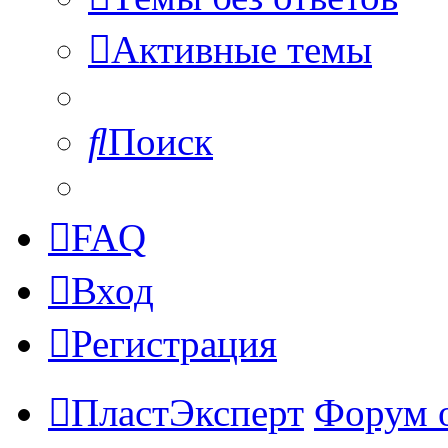
Активные темы
Поиск
FAQ
Вход
Регистрация
ПластЭксперт
Форум 