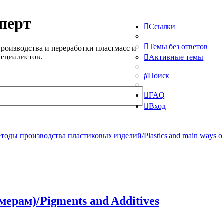
перт
Ссылки
Темы без ответов
роизводства и переработки пластмасс и
пециалистов.
Активные темы
Поиск
FAQ
Вход
ды производства пластиковых изделий/Plastics and main ways of pr
рам)/Pigments and Additives