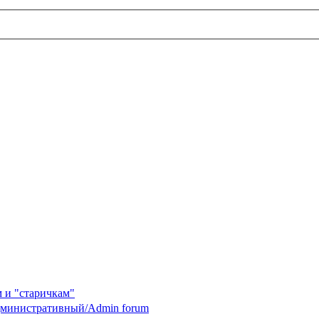
 и "старичкам"
министративный/Admin forum