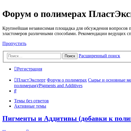
Форум о полимерах ПластЭкс
Крупнейшая независимая площадка для обсуждения вопросов п
эластомеров различными способами. Рекомендации ведущих с
Пропустить
Расширенный поиск
Поиск
Регистрация
ПластЭксперт
Форум о полимерах
Сырье и основные мето
полимерам)/Pigments and Additives
Поиск
Темы без ответов
Активные темы
Пигменты и Аддитивы (добавки к полиме