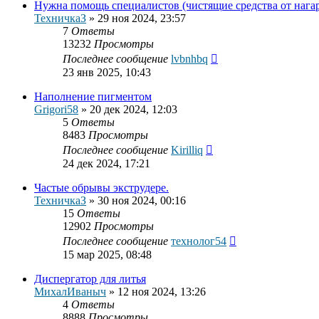
Нужна помощь специалистов (чистящие средства от нагар
ТехничкаЗ
»
29 ноя 2024, 23:57
7
Ответы
13232
Просмотры
Последнее сообщение
lvbnhbq
23 янв 2025, 10:43
Наполнение пигментом
Grigori58
»
20 дек 2024, 12:03
5
Ответы
8483
Просмотры
Последнее сообщение
Kirilliq
24 дек 2024, 17:21
Частые обрывы экструдере.
ТехничкаЗ
»
30 ноя 2024, 00:16
15
Ответы
12902
Просмотры
Последнее сообщение
технолог54
15 мар 2025, 08:48
Диспергатор для литья
МихалИваныч
»
12 ноя 2024, 13:26
4
Ответы
8888
Просмотры