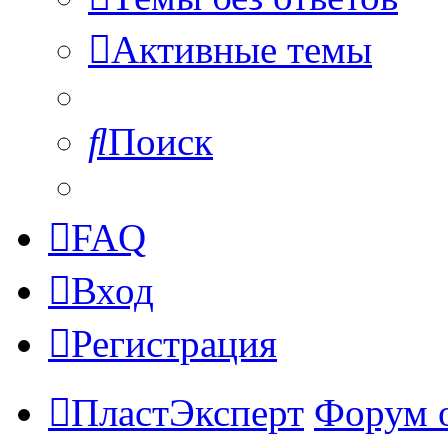
Активные темы
Поиск
FAQ
Вход
Регистрация
ПластЭксперт
Форум 