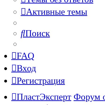
Активные темы
Поиск
FAQ
Вход
Регистрация
ПластЭксперт
Форум 