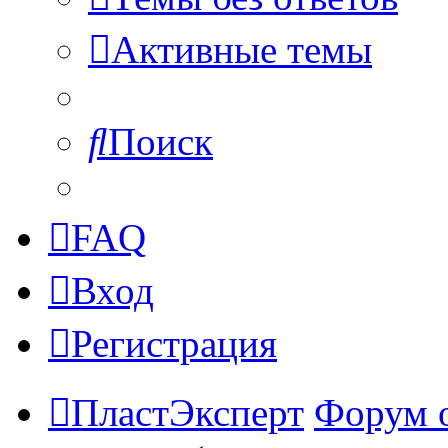
Активные темы
Поиск
FAQ
Вход
Регистрация
ПластЭксперт
Форум 