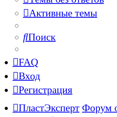
Активные темы
Поиск
FAQ
Вход
Регистрация
ПластЭксперт
Форум 