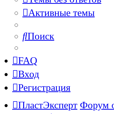
Активные темы
Поиск
FAQ
Вход
Регистрация
ПластЭксперт
Форум 