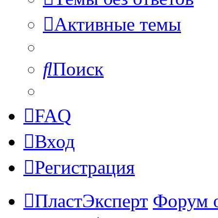
Активные темы
Поиск
FAQ
Вход
Регистрация
ПластЭксперт
Форум 