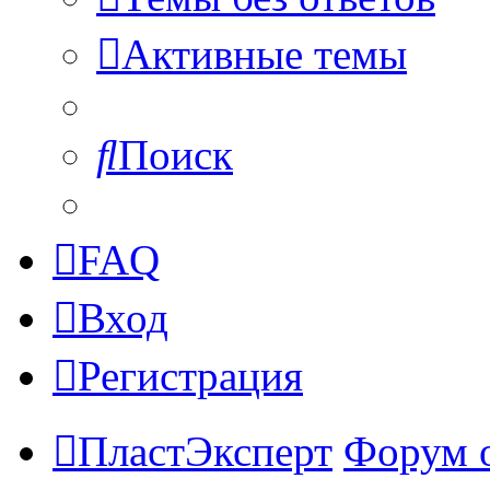
Активные темы
Поиск
FAQ
Вход
Регистрация
ПластЭксперт
Форум 