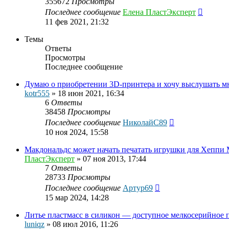
355672
Просмотры
Последнее сообщение
Елена ПластЭксперт
11 фев 2021, 21:32
Темы
Ответы
Просмотры
Последнее сообщение
Думаю о приобретении 3D-принтера и хочу выслушать мне
kotr555
»
18 июн 2021, 16:34
6
Ответы
38458
Просмотры
Последнее сообщение
НиколайС89
10 ноя 2024, 15:58
Макдональдс может начать печатать игрушки для Хеппи 
ПластЭксперт
»
07 ноя 2013, 17:44
7
Ответы
28733
Просмотры
Последнее сообщение
Артур69
15 мар 2024, 14:28
Литье пластмасс в силикон — доступное мелкосерийное 
luniqz
»
08 июл 2016, 11:26