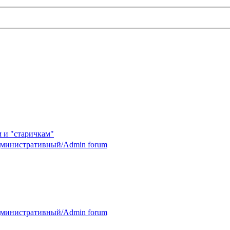
 и "старичкам"
министративный/Admin forum
министративный/Admin forum