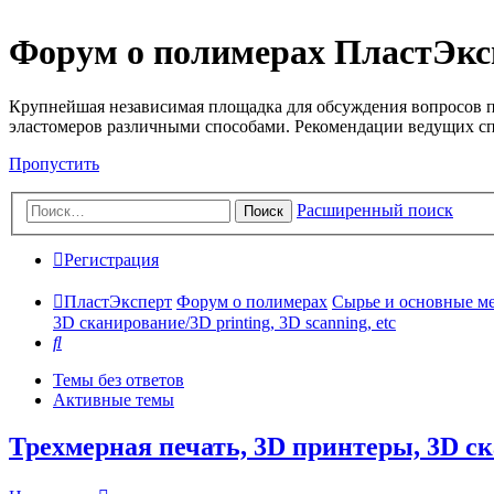
Форум о полимерах ПластЭкс
Крупнейшая независимая площадка для обсуждения вопросов п
эластомеров различными способами. Рекомендации ведущих с
Пропустить
Расширенный поиск
Поиск
Регистрация
ПластЭксперт
Форум о полимерах
Сырье и основные мето
3D сканирование/3D printing, 3D scanning, etc
Поиск
Темы без ответов
Активные темы
Трехмерная печать, 3D принтеры, 3D ска