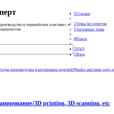
перт
Ссылки
Темы без ответов
роизводства и переработки пластмасс и
пециалистов.
Активные темы
Поиск
FAQ
Вход
ды производства пластиковых изделий/Plastics and main ways of pr
нирование/3D printing, 3D scanning, etc