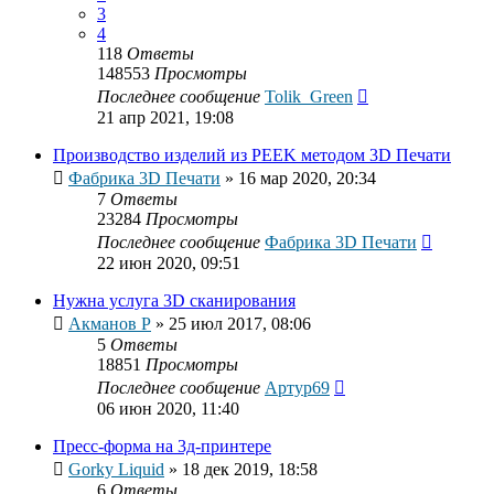
3
4
118
Ответы
148553
Просмотры
Последнее сообщение
Tolik_Green
21 апр 2021, 19:08
Производство изделий из PEEK методом 3D Печати
Фабрика 3D Печати
»
16 мар 2020, 20:34
7
Ответы
23284
Просмотры
Последнее сообщение
Фабрика 3D Печати
22 июн 2020, 09:51
Нужна услуга 3D сканирования
Акманов Р
»
25 июл 2017, 08:06
5
Ответы
18851
Просмотры
Последнее сообщение
Артур69
06 июн 2020, 11:40
Пресс-форма на 3д-принтере
Gorky Liquid
»
18 дек 2019, 18:58
6
Ответы