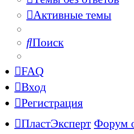
Активные темы
Поиск
FAQ
Вход
Регистрация
ПластЭксперт
Форум 