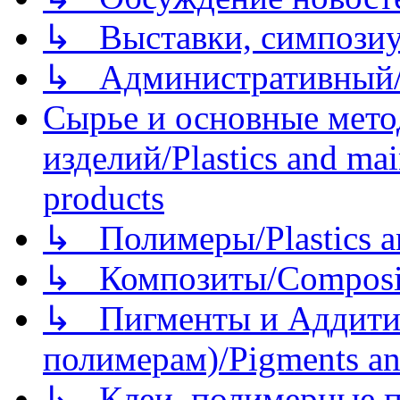
↳ Выставки, симпозиу
↳ Административный/
Сырье и основные мето
изделий/Plastics and mai
products
↳ Полимеры/Plastics a
↳ Композиты/Сomposite
↳ Пигменты и Аддитив
полимерам)/Pigments an
↳ Клеи, полимерные по