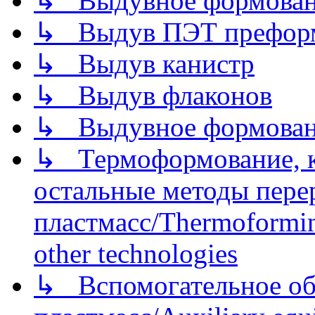
↳ Выдувное формован
↳ Выдув ПЭТ префор
↳ Выдув канистр
↳ Выдув флаконов
↳ Выдувное формован
↳ Термоформование, ка
остальные методы пере
пластмасс/Thermoforming
other technologies
↳ Вспомогательное об