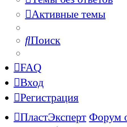
Активные темы
Поиск
FAQ
Вход
Регистрация
ПластЭксперт
Форум 