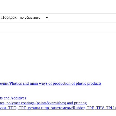
Порядок:
Plastics and main ways of production of plastic products
 and Additives
polymer coatings (paints&varnishes) and printing
и, ТПЭ, TPE, резина и пр. эластомеры/Rubber, TPE, TPV, TPU an