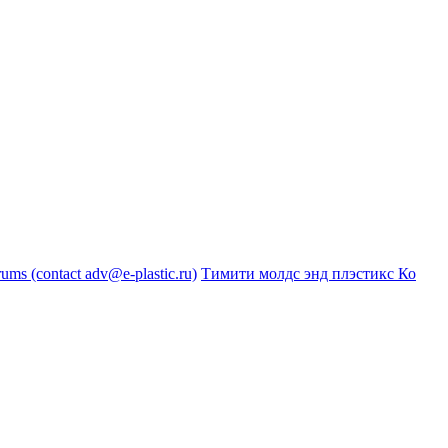
s (contact adv@e-plastic.ru)
Тимити молдс энд плэстикс Ко