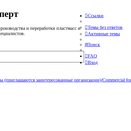
перт
Ссылки
Темы без ответов
роизводства и переработки пластмасс и
пециалистов.
Активные темы
Поиск
FAQ
Вход
 (приглашаются заинтересованные организации)/Commercial forum