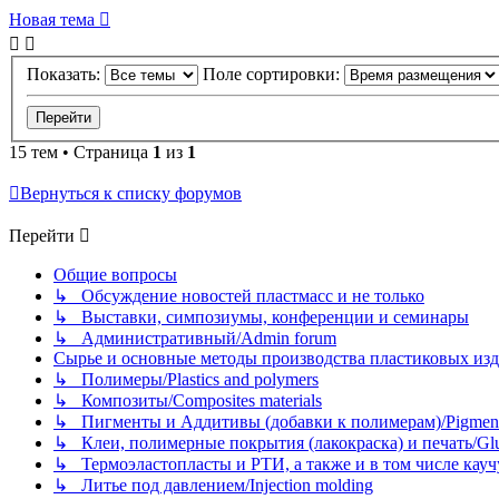
Новая тема
Показать:
Поле сортировки:
15 тем • Страница
1
из
1
Вернуться к списку форумов
Перейти
Общие вопросы
↳ Обсуждение новостей пластмасс и не только
↳ Выставки, симпозиумы, конференции и семинары
↳ Административный/Admin forum
Сырье и основные методы производства пластиковых изделий/
↳ Полимеры/Plastics and polymers
↳ Композиты/Сomposites materials
↳ Пигменты и Аддитивы (добавки к полимерам)/Pigments
↳ Клеи, полимерные покрытия (лакокраска) и печать/Glues, 
↳ Термоэластопласты и РТИ, а также и в том числе каучук
↳ Литье под давлением/Injection molding