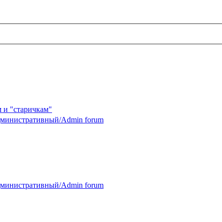
 и "старичкам"
министративный/Admin forum
министративный/Admin forum