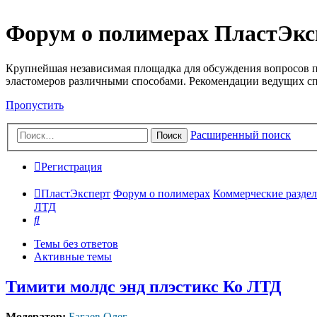
Форум о полимерах ПластЭкс
Крупнейшая независимая площадка для обсуждения вопросов п
эластомеров различными способами. Рекомендации ведущих с
Пропустить
Расширенный поиск
Поиск
Регистрация
ПластЭксперт
Форум о полимерах
Коммерческие разделы
ЛТД
Поиск
Темы без ответов
Активные темы
Тимити молдс энд плэстикс Ко ЛТД
Модератор:
Багаев Олег