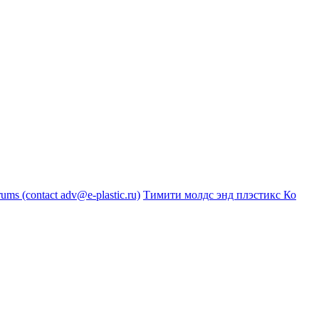
s (contact adv@e-plastic.ru)
Тимити молдс энд плэстикс Ко