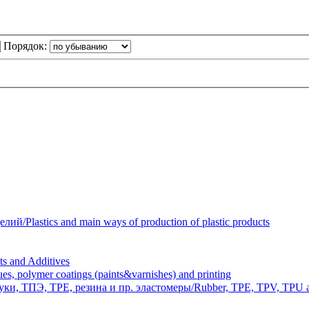
Порядок:
Plastics and main ways of production of plastic products
 and Additives
polymer coatings (paints&varnishes) and printing
и, ТПЭ, TPE, резина и пр. эластомеры/Rubber, TPE, TPV, TPU an