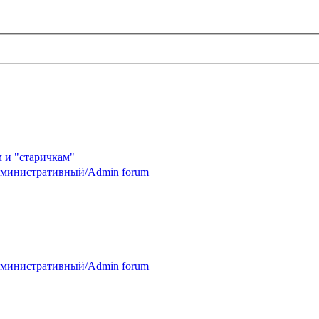
 и "старичкам"
министративный/Admin forum
министративный/Admin forum