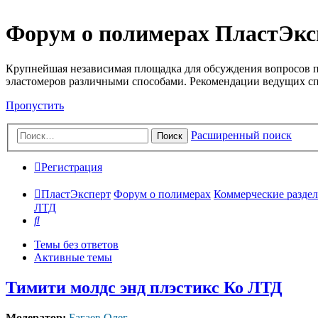
Форум о полимерах ПластЭкс
Крупнейшая независимая площадка для обсуждения вопросов п
эластомеров различными способами. Рекомендации ведущих с
Пропустить
Расширенный поиск
Поиск
Регистрация
ПластЭксперт
Форум о полимерах
Коммерческие разделы
ЛТД
Поиск
Темы без ответов
Активные темы
Тимити молдс энд плэстикс Ко ЛТД
Модератор:
Багаев Олег