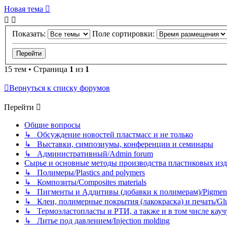
Новая тема
Показать:
Поле сортировки:
15 тем • Страница
1
из
1
Вернуться к списку форумов
Перейти
Общие вопросы
↳ Обсуждение новостей пластмасс и не только
↳ Выставки, симпозиумы, конференции и семинары
↳ Административный/Admin forum
Сырье и основные методы производства пластиковых изделий/
↳ Полимеры/Plastics and polymers
↳ Композиты/Сomposites materials
↳ Пигменты и Аддитивы (добавки к полимерам)/Pigments
↳ Клеи, полимерные покрытия (лакокраска) и печать/Glues, 
↳ Термоэластопласты и РТИ, а также и в том числе каучук
↳ Литье под давлением/Injection molding