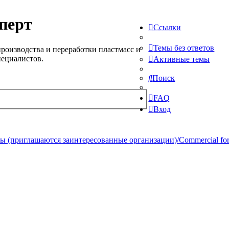
перт
Ссылки
Темы без ответов
роизводства и переработки пластмасс и
пециалистов.
Активные темы
Поиск
FAQ
Вход
 (приглашаются заинтересованные организации)/Commercial forum