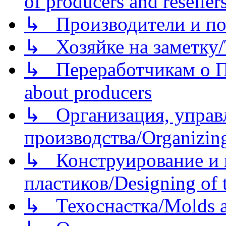
of producers and reseller
↳ Производители и по
↳ Хозяйке на заметку/T
↳ Переработчикам о Пе
about producers
↳ Организация, управл
производства/Organizing
↳ Конструирование и п
пластиков/Designing of t
↳ Техоснастка/Molds a