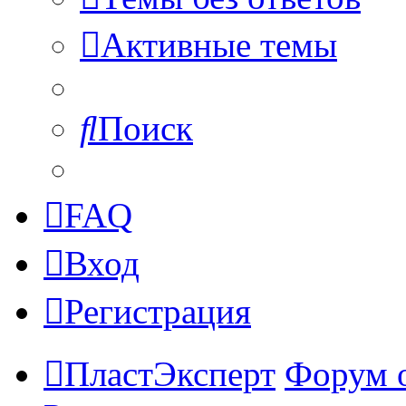
Активные темы
Поиск
FAQ
Вход
Регистрация
ПластЭксперт
Форум 