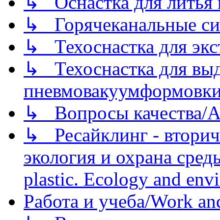
↳ Оснастка для литья 
↳ Горячеканальные си
↳ Техоснастка для экс
↳ Техоснастка для вы
пневмовакуумформовк
↳ Вопросы качества/Abo
↳ Ресайклинг - вторич
экология и охрана среды/
plastic. Ecology and env
Работа и учеба/Work an