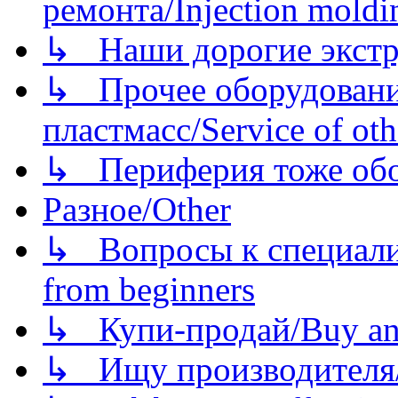
ремонта/Injection moldin
↳ Наши дорогие экстру
↳ Прочее оборудовани
пластмасс/Service of oth
↳ Периферия тоже обору
Разное/Other
↳ Вопросы к специали
from beginners
↳ Купи-продай/Buy and
↳ Ищу производителя/