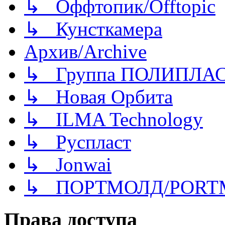
↳ Оффтопик/Offtopic
↳ Кунсткамера
Архив/Archive
↳ Группа ПОЛИПЛА
↳ Новая Орбита
↳ ILMA Technology
↳ Руспласт
↳ Jonwai
↳ ПОРТМОЛД/PORT
Права доступа