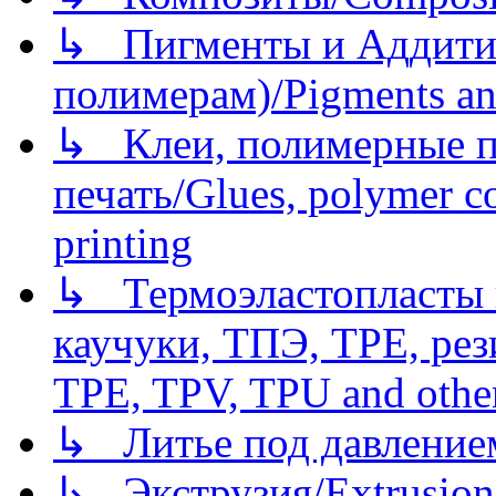
↳ Пигменты и Аддитив
полимерам)/Pigments an
↳ Клеи, полимерные по
печать/Glues, polymer co
printing
↳ Термоэластопласты и
каучуки, ТПЭ, TPE, рез
TPE, TPV, TPU and other
↳ Литье под давлением/
↳ Экструзия/Extrusion