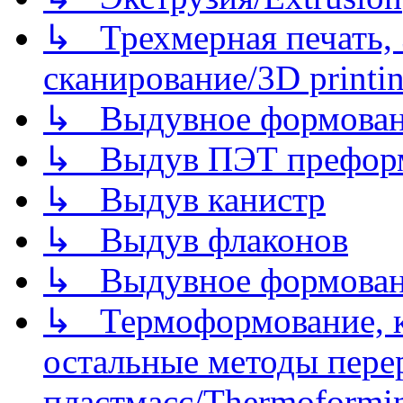
↳ Трехмерная печать,
сканирование/3D printin
↳ Выдувное формован
↳ Выдув ПЭТ префор
↳ Выдув канистр
↳ Выдув флаконов
↳ Выдувное формован
↳ Термоформование, ка
остальные методы пере
пластмасс/Thermoforming