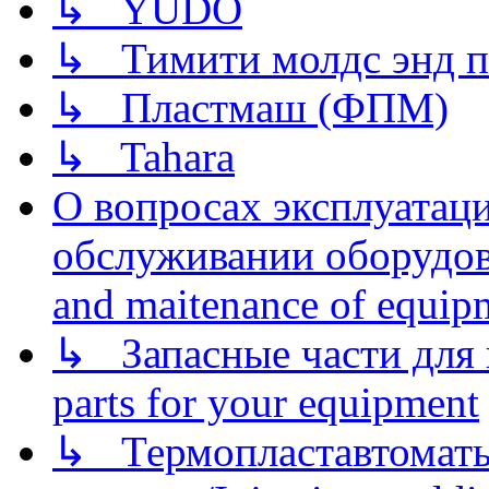
↳ YUDO
↳ Тимити молдс энд п
↳ Пластмаш (ФПМ)
↳ Tahara
О вопросах эксплуатаци
обслуживании оборудова
and maitenance of equip
↳ Запасные части для 
parts for your equipment
↳ Термопластавтоматы 