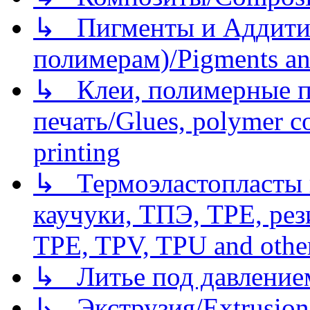
↳ Пигменты и Аддитив
полимерам)/Pigments an
↳ Клеи, полимерные по
печать/Glues, polymer co
printing
↳ Термоэластопласты и
каучуки, ТПЭ, TPE, рез
TPE, TPV, TPU and other
↳ Литье под давлением/
↳ Экструзия/Extrusion