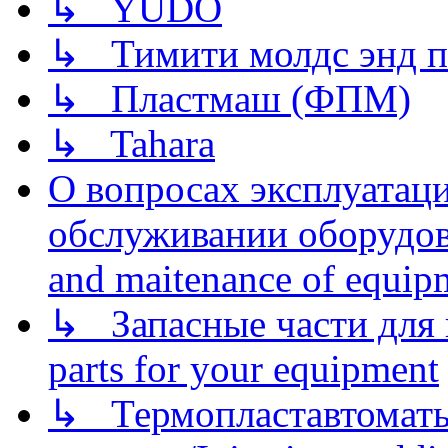
↳ YUDO
↳ Тимити молдс энд п
↳ Пластмаш (ФПМ)
↳ Tahara
О вопросах эксплуатаци
обслуживании оборудова
and maitenance of equip
↳ Запасные части для 
parts for your equipment
↳ Термопластавтоматы 