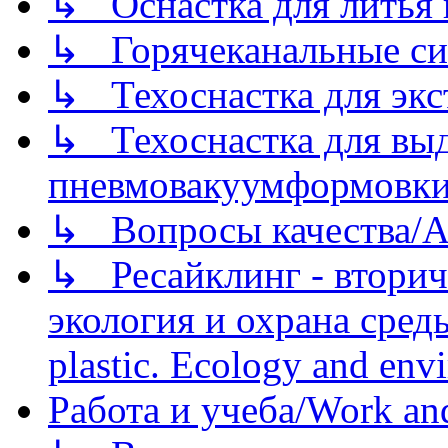
↳ Оснастка для литья 
↳ Горячеканальные си
↳ Техоснастка для экс
↳ Техоснастка для вы
пневмовакуумформовк
↳ Вопросы качества/Abo
↳ Ресайклинг - вторич
экология и охрана среды/
plastic. Ecology and env
Работа и учеба/Work an