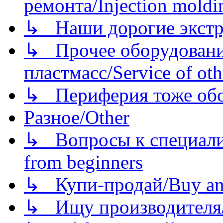
ремонта/Injection moldin
↳ Наши дорогие экстру
↳ Прочее оборудовани
пластмасс/Service of oth
↳ Периферия тоже обору
Разное/Other
↳ Вопросы к специали
from beginners
↳ Купи-продай/Buy and
↳ Ищу производителя/