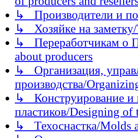
of producers and reseller
↳ Производители и по
↳ Хозяйке на заметку/T
↳ Переработчикам о Пе
about producers
↳ Организация, управл
производства/Organizing
↳ Конструирование и п
пластиков/Designing of t
↳ Техоснастка/Molds a