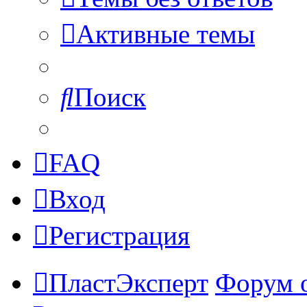
Активные темы
Поиск
FAQ
Вход
Регистрация
ПластЭксперт
Форум 