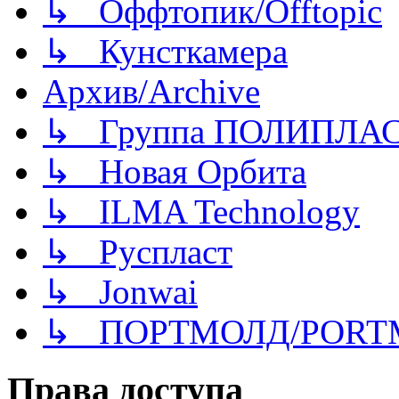
↳ Оффтопик/Offtopic
↳ Кунсткамера
Архив/Archive
↳ Группа ПОЛИПЛА
↳ Новая Орбита
↳ ILMA Technology
↳ Руспласт
↳ Jonwai
↳ ПОРТМОЛД/PORT
Права доступа