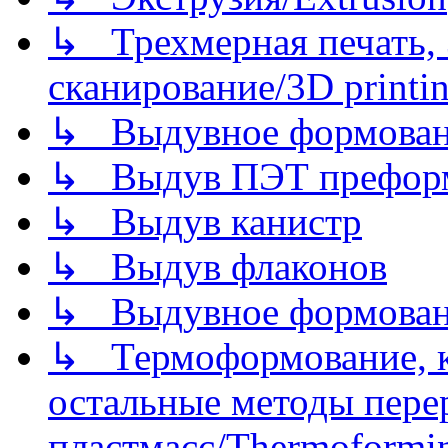
↳ Трехмерная печать,
сканирование/3D printin
↳ Выдувное формован
↳ Выдув ПЭТ префор
↳ Выдув канистр
↳ Выдув флаконов
↳ Выдувное формован
↳ Термоформование, ка
остальные методы пере
пластмасс/Thermoforming