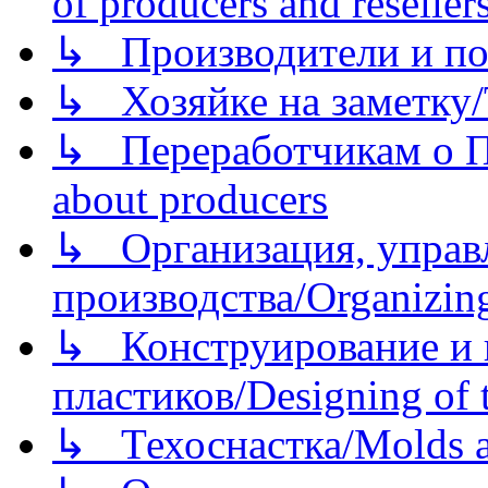
of producers and reseller
↳ Производители и по
↳ Хозяйке на заметку/T
↳ Переработчикам о Пе
about producers
↳ Организация, управл
производства/Organizing
↳ Конструирование и п
пластиков/Designing of t
↳ Техоснастка/Molds a