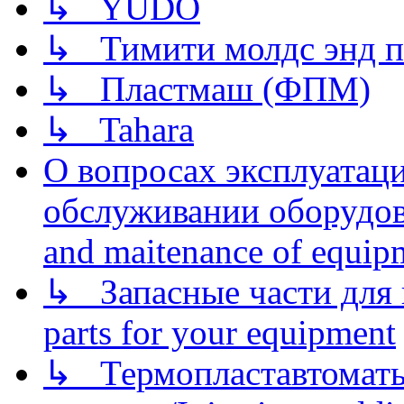
↳ YUDO
↳ Тимити молдс энд п
↳ Пластмаш (ФПМ)
↳ Tahara
О вопросах эксплуатаци
обслуживании оборудова
and maitenance of equip
↳ Запасные части для 
parts for your equipment
↳ Термопластавтоматы 