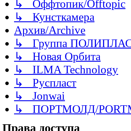
↳ Оффтопик/Offtopic
↳ Кунсткамера
Архив/Archive
↳ Группа ПОЛИПЛА
↳ Новая Орбита
↳ ILMA Technology
↳ Руспласт
↳ Jonwai
↳ ПОРТМОЛД/PORT
Права доступа