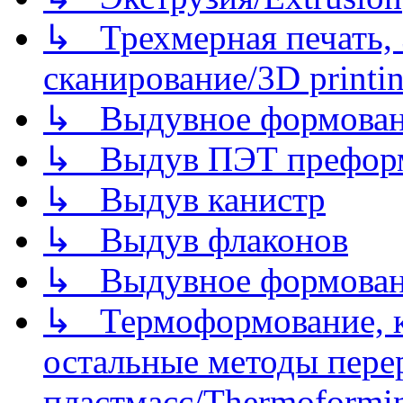
↳ Трехмерная печать,
сканирование/3D printin
↳ Выдувное формован
↳ Выдув ПЭТ префор
↳ Выдув канистр
↳ Выдув флаконов
↳ Выдувное формован
↳ Термоформование, ка
остальные методы пере
пластмасс/Thermoforming