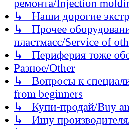
ремонта/Injection moldin
↳ Наши дорогие экстру
↳ Прочее оборудовани
пластмасс/Service of oth
↳ Периферия тоже обору
Разное/Other
↳ Вопросы к специали
from beginners
↳ Купи-продай/Buy and
↳ Ищу производителя/