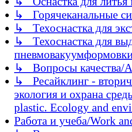
↳ Оснастка для литья 
↳ Горячеканальные си
↳ Техоснастка для экс
↳ Техоснастка для вы
пневмовакуумформовк
↳ Вопросы качества/Abo
↳ Ресайклинг - вторич
экология и охрана среды/
plastic. Ecology and env
Работа и учеба/Work an