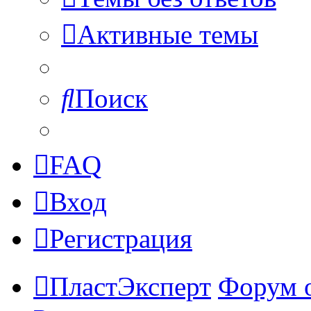
Активные темы
Поиск
FAQ
Вход
Регистрация
ПластЭксперт
Форум 