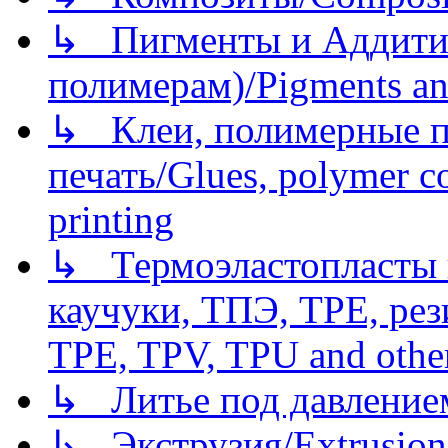
↳ Пигменты и Аддитив
полимерам)/Pigments an
↳ Клеи, полимерные по
печать/Glues, polymer co
printing
↳ Термоэластопласты и
каучуки, ТПЭ, TPE, рез
TPE, TPV, TPU and other
↳ Литье под давлением/
↳ Экструзия/Extrusion