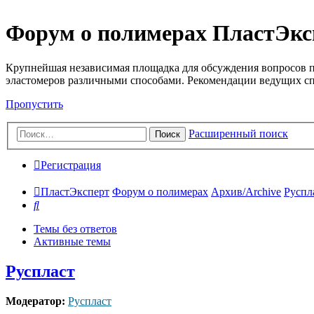
Форум о полимерах ПластЭкс
Крупнейшая независимая площадка для обсуждения вопросов п
эластомеров различными способами. Рекомендации ведущих с
Пропустить
Расширенный поиск
Поиск
Регистрация
ПластЭксперт
Форум о полимерах
Архив/Archive
Руспл
Поиск
Темы без ответов
Активные темы
Руспласт
Модератор:
Руспласт