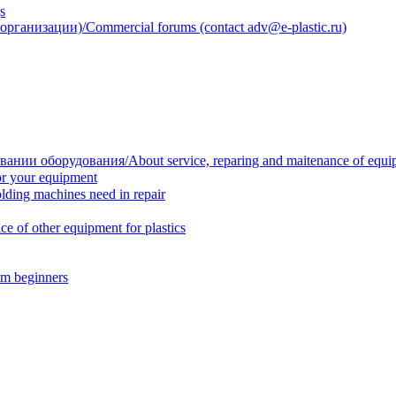
s
анизации)/Commercial forums (contact adv@e-plastic.ru)
нии оборудования/About service, reparing and maitenance of equi
r your equipment
ing machines need in repair
f other equipment for plastics
m beginners