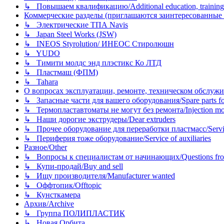
↳ Повышаем квалификацию/Additional education, training
Коммерческие разделы (приглашаются заинтересованные орг
↳ Электрические ТПА Navis
↳ Japan Steel Works (JSW)
↳ INEOS Styrolution/ ИНЕОС Стиролюшн
↳ YUDO
↳ Тимити молдс энд плэстикс Ко ЛТД
↳ Пластмаш (ФПМ)
↳ Tahara
О вопросах эксплуатации, ремонте, техническом обслужива
↳ Запасные части для вашего оборудования/Spare parts fo
↳ Термопластавтоматы не могут без ремонта/Injection mold
↳ Наши дорогие экструдеры/Dear extruders
↳ Прочее оборудование для переработки пластмасс/Service o
↳ Периферия тоже оборудование/Service of auxiliaries
Разное/Other
↳ Вопросы к специалистам от начинающих/Questions fro
↳ Купи-продай/Buy and sell
↳ Ищу производителя/Manufacturer wanted
↳ Оффтопик/Offtopic
↳ Кунсткамера
Архив/Archive
↳ Группа ПОЛИПЛАСТИК
↳ Новая Орбита