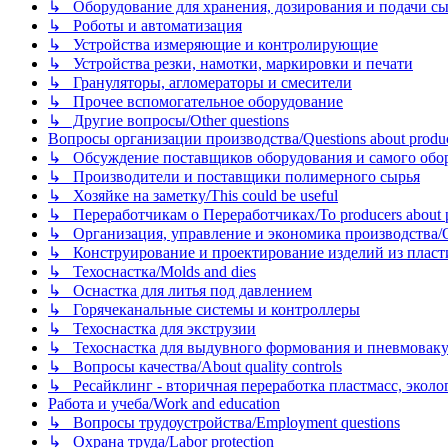
↳ Оборудование для хранения, дозирования и подачи сы
↳ Роботы и автоматизация
↳ Устройства измеряющие и контролирующие
↳ Устройства резки, намотки, маркировки и печати
↳ Грануляторы, агломераторы и смесители
↳ Прочее вспомогательное оборудование
↳ Другие вопросы/Other questions
Вопросы организации производства/Questions about product
↳ Обсуждение поставщиков оборудования и самого оборудо
↳ Производители и поставщики полимерного сырья
↳ Хозяйке на заметку/This could be useful
↳ Переработчикам о Переработчиках/To producers about p
↳ Организация, управление и экономика производства/Org
↳ Конструирование и проектирование изделий из пластиков
↳ Техоснастка/Molds and dies
↳ Оснастка для литья под давлением
↳ Горячеканальные системы и контроллеры
↳ Техоснастка для экструзии
↳ Техоснастка для выдувного формования и пневмовак
↳ Вопросы качества/About quality controls
↳ Ресайклинг - вторичная переработка пластмасс, экология и
Работа и учеба/Work and education
↳ Вопросы трудоустройства/Employment questions
↳ Охрана труда/Labor protection