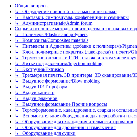
Общие вопросы
↳ Обсуждение новостей пластмасс и не только
↳ Выставки, симпозиумы, конференции и семинары
↳ Административный/Admin forum
Сырье и основные методы производства пластиковых изделий/
↳ Полимеры/Plastics and polymers
↳ Композиты/Сomposites materials
↳ Пигменты и Аддитивы (добавки к полимерам)/Pigments
↳ Клеи, полимерные покрытия (лакокраска) и печать/Glues, 
↳ Термоэластопласты и РТИ, а также и в том числе каучук
↳ Литье под давлением/Injection molding
↳ Экструзия/Extrusion
↳ Трехмерная печать, 3D принтеры, 3D сканирование/3D pr
↳ Выдувное формование/Blow molding
↳ Выдув ПЭТ преформ
↳ Выдув канистр
↳ Выдув флаконов
↳ Выдувное формование Прочие вопросы
↳ Термоформование, каландрование, сварка и остальные ме
↳ Вспомогательное оборудование для переработки пластмасс
↳ Оборудование для охлаждения и термостатирования
↳ Оборудование для дробления и измельчения
↳ Оборудование для сушки