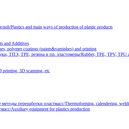
Plastics and main ways of production of plastic products
 and Additives
polymer coatings (paints&varnishes) and printing
и, ТПЭ, TPE, резина и пр. эластомеры/Rubber, TPE, TPV, TPU an
inting, 3D scanning, etc
тоды переработки пластмасс/Thermoforming, calendering, welding
/Auxiliary equipment for plastics production