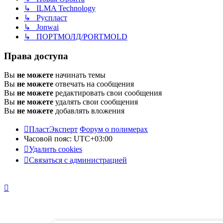
↳ ILMA Technology
↳ Руспласт
↳ Jonwai
↳ ПОРТМОЛД/PORTMOLD
Права доступа
Вы
не можете
начинать темы
Вы
не можете
отвечать на сообщения
Вы
не можете
редактировать свои сообщения
Вы
не можете
удалять свои сообщения
Вы
не можете
добавлять вложения
ПластЭксперт
Форум о полимерах
Часовой пояс:
UTC+03:00
Удалить cookies
Связаться с администрацией