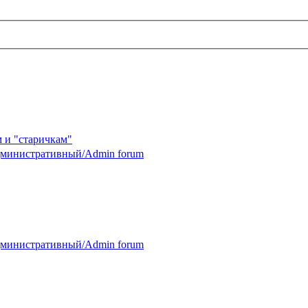
 и "старичкам"
министративный/Admin forum
министративный/Admin forum