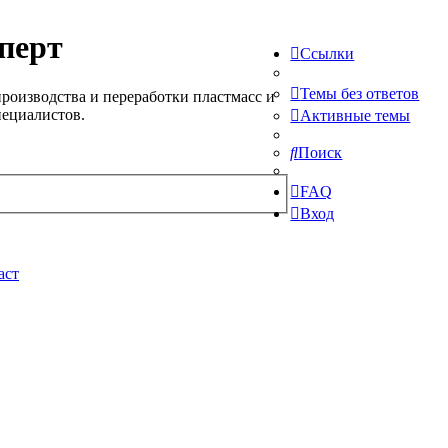
перт
Ссылки
Темы без ответов
роизводства и переработки пластмасс и
пециалистов.
Активные темы
Поиск
FAQ
Вход
аст