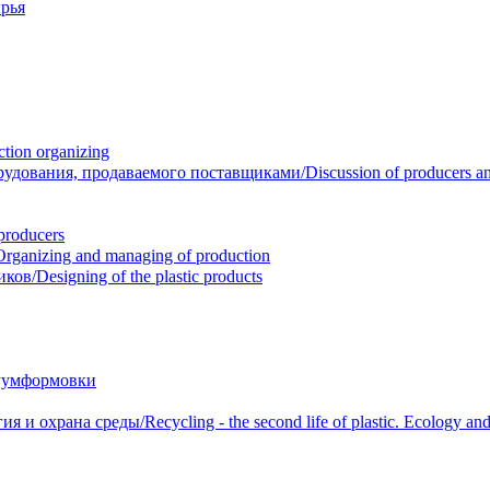
рья
ion organizing
вания, продаваемого поставщиками/Discussion of producers and r
roducers
anizing and managing of production
/Designing of the plastic products
уумформовки
 охрана среды/Recycling - the second life of plastic. Ecology and 