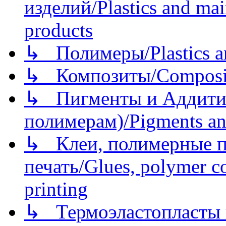
изделий/Plastics and mai
products
↳ Полимеры/Plastics a
↳ Композиты/Сomposite
↳ Пигменты и Аддитив
полимерам)/Pigments an
↳ Клеи, полимерные по
печать/Glues, polymer co
printing
↳ Термоэластопласты и