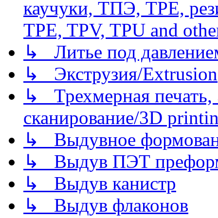
каучуки, ТПЭ, TPE, рез
TPE, TPV, TPU and other
↳ Литье под давлением/
↳ Экструзия/Extrusion
↳ Трехмерная печать,
сканирование/3D printin
↳ Выдувное формован
↳ Выдув ПЭТ префор
↳ Выдув канистр
↳ Выдув флаконов