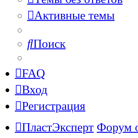
Активные темы
Поиск
FAQ
Вход
Регистрация
ПластЭксперт
Форум 