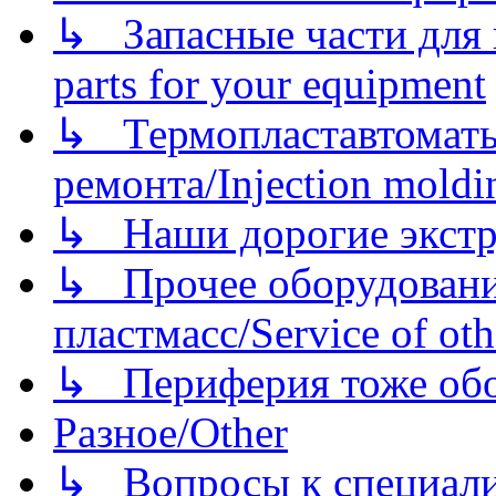
↳ Запасные части для 
parts for your equipment
↳ Термопластавтоматы 
ремонта/Injection moldin
↳ Наши дорогие экстру
↳ Прочее оборудовани
пластмасс/Service of oth
↳ Периферия тоже обору
Разное/Other
↳ Вопросы к специали