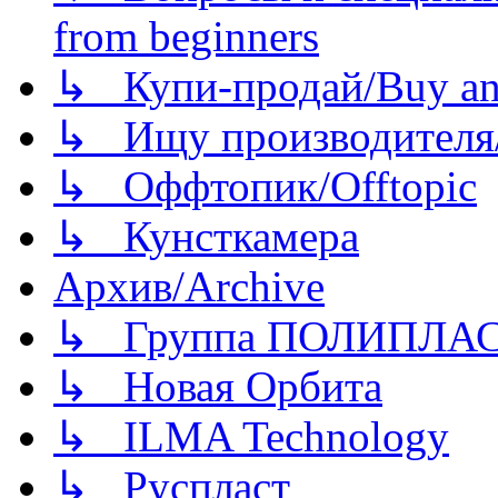
from beginners
↳ Купи-продай/Buy and
↳ Ищу производителя/
↳ Оффтопик/Offtopic
↳ Кунсткамера
Архив/Archive
↳ Группа ПОЛИПЛА
↳ Новая Орбита
↳ ILMA Technology
↳ Руспласт