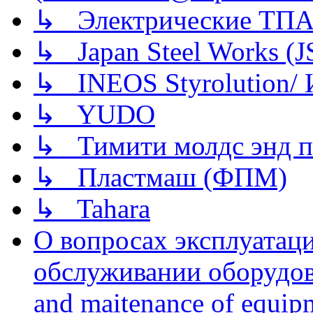
↳ Электрические ТПА
↳ Japan Steel Works (
↳ INEOS Styrolution
↳ YUDO
↳ Тимити молдс энд п
↳ Пластмаш (ФПМ)
↳ Tahara
О вопросах эксплуатаци
обслуживании оборудова
and maitenance of equip