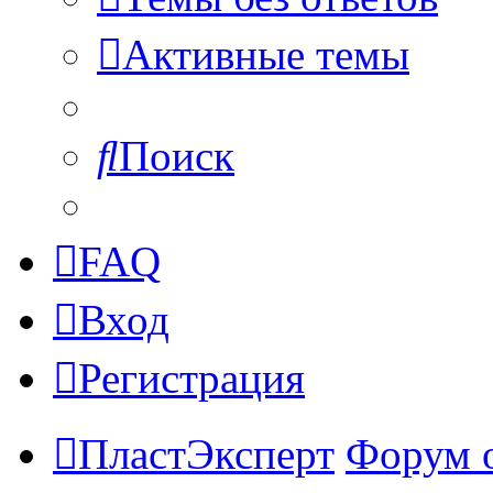
Активные темы
Поиск
FAQ
Вход
Регистрация
ПластЭксперт
Форум 