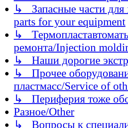
↳ Запасные части для 
parts for your equipment
↳ Термопластавтоматы 
ремонта/Injection moldin
↳ Наши дорогие экстру
↳ Прочее оборудовани
пластмасс/Service of oth
↳ Периферия тоже обору
Разное/Other
↳ Вопросы к специали