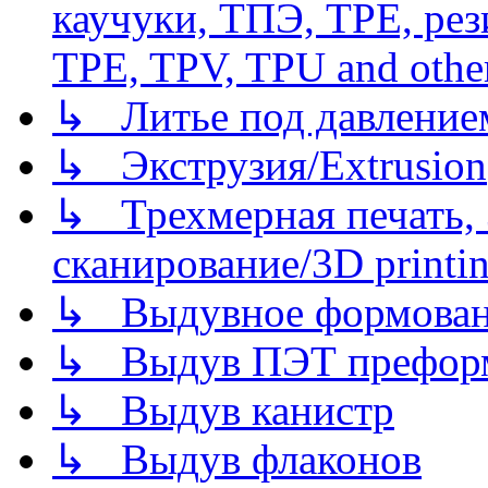
каучуки, ТПЭ, TPE, рез
TPE, TPV, TPU and other
↳ Литье под давлением/
↳ Экструзия/Extrusion
↳ Трехмерная печать,
сканирование/3D printin
↳ Выдувное формован
↳ Выдув ПЭТ префор
↳ Выдув канистр
↳ Выдув флаконов