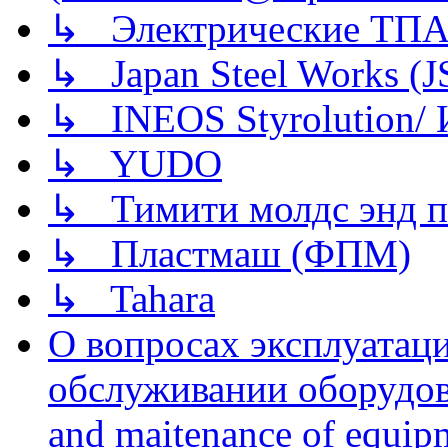
↳ Электрические ТПА
↳ Japan Steel Works (
↳ INEOS Styrolution
↳ YUDO
↳ Тимити молдс энд п
↳ Пластмаш (ФПМ)
↳ Tahara
О вопросах эксплуатаци
обслуживании оборудова
and maitenance of equip