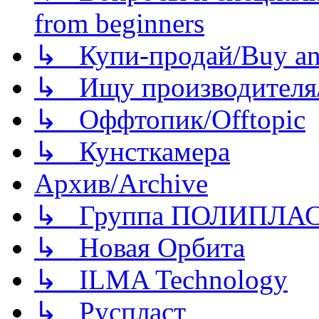
from beginners
↳ Купи-продай/Buy and
↳ Ищу производителя/
↳ Оффтопик/Offtopic
↳ Кунсткамера
Архив/Archive
↳ Группа ПОЛИПЛА
↳ Новая Орбита
↳ ILMA Technology
↳ Руспласт