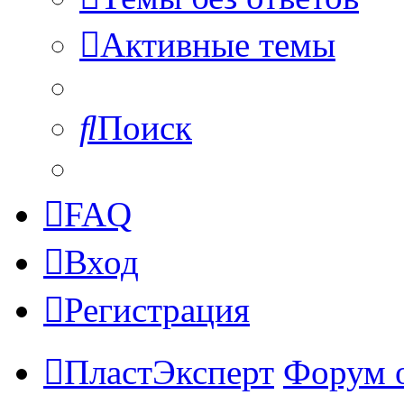
Активные темы
Поиск
FAQ
Вход
Регистрация
ПластЭксперт
Форум 