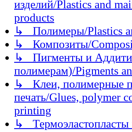
изделий/Plastics and mai
products
↳ Полимеры/Plastics a
↳ Композиты/Сomposite
↳ Пигменты и Аддитив
полимерам)/Pigments an
↳ Клеи, полимерные по
печать/Glues, polymer co
printing
↳ Термоэластопласты и