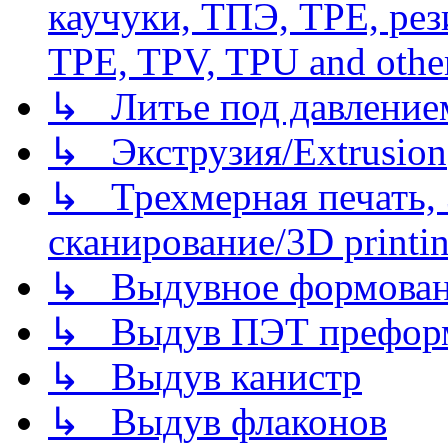
каучуки, ТПЭ, TPE, рез
TPE, TPV, TPU and other
↳ Литье под давлением/
↳ Экструзия/Extrusion
↳ Трехмерная печать,
сканирование/3D printin
↳ Выдувное формован
↳ Выдув ПЭТ префор
↳ Выдув канистр
↳ Выдув флаконов