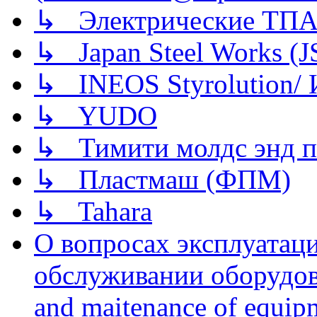
↳ Электрические ТПА
↳ Japan Steel Works (
↳ INEOS Styrolution
↳ YUDO
↳ Тимити молдс энд п
↳ Пластмаш (ФПМ)
↳ Tahara
О вопросах эксплуатаци
обслуживании оборудова
and maitenance of equip