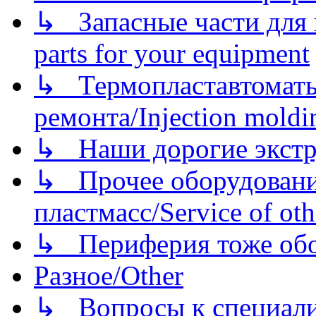
↳ Запасные части для 
parts for your equipment
↳ Термопластавтоматы 
ремонта/Injection moldin
↳ Наши дорогие экстру
↳ Прочее оборудовани
пластмасс/Service of oth
↳ Периферия тоже обору
Разное/Other
↳ Вопросы к специали