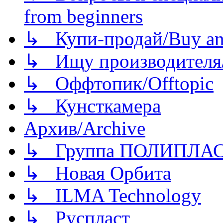
from beginners
↳ Купи-продай/Buy and
↳ Ищу производителя/
↳ Оффтопик/Offtopic
↳ Кунсткамера
Архив/Archive
↳ Группа ПОЛИПЛА
↳ Новая Орбита
↳ ILMA Technology
↳ Руспласт