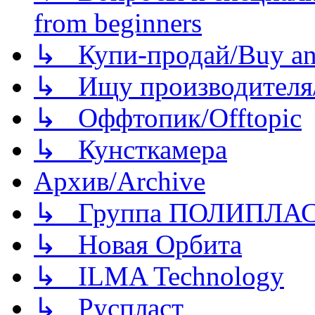
from beginners
↳ Купи-продай/Buy and
↳ Ищу производителя/
↳ Оффтопик/Offtopic
↳ Кунсткамера
Архив/Archive
↳ Группа ПОЛИПЛА
↳ Новая Орбита
↳ ILMA Technology
↳ Руспласт