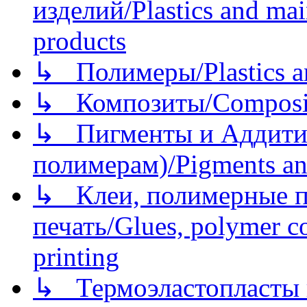
изделий/Plastics and mai
products
↳ Полимеры/Plastics a
↳ Композиты/Сomposite
↳ Пигменты и Аддитив
полимерам)/Pigments an
↳ Клеи, полимерные по
печать/Glues, polymer co
printing
↳ Термоэластопласты и