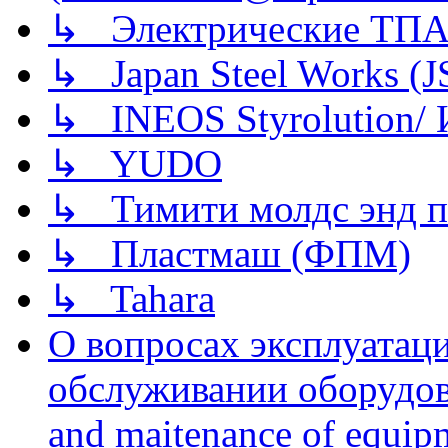
↳ Электрические ТПА
↳ Japan Steel Works (
↳ INEOS Styrolution
↳ YUDO
↳ Тимити молдс энд п
↳ Пластмаш (ФПМ)
↳ Tahara
О вопросах эксплуатаци
обслуживании оборудова
and maitenance of equip