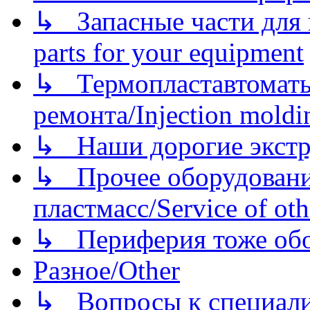
↳ Запасные части для 
parts for your equipment
↳ Термопластавтоматы 
ремонта/Injection moldin
↳ Наши дорогие экстру
↳ Прочее оборудовани
пластмасс/Service of oth
↳ Периферия тоже обору
Разное/Other
↳ Вопросы к специали