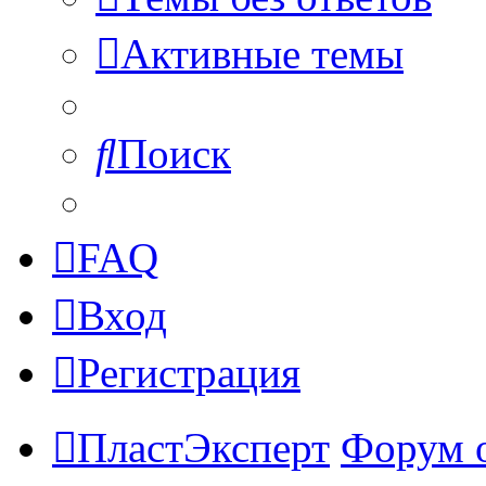
Активные темы
Поиск
FAQ
Вход
Регистрация
ПластЭксперт
Форум 