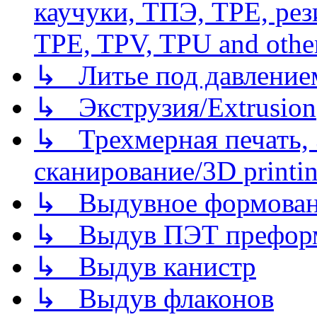
каучуки, ТПЭ, TPE, рез
TPE, TPV, TPU and other
↳ Литье под давлением/
↳ Экструзия/Extrusion
↳ Трехмерная печать,
сканирование/3D printin
↳ Выдувное формован
↳ Выдув ПЭТ префор
↳ Выдув канистр
↳ Выдув флаконов