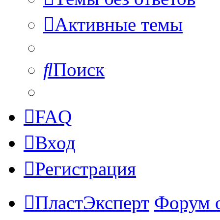
Активные темы
Поиск
FAQ
Вход
Регистрация
ПластЭксперт
Форум 