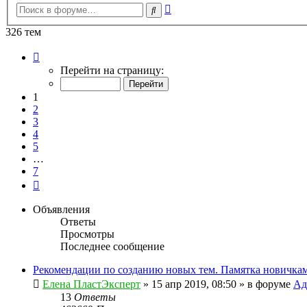
Расширенный
Поиск
поиск
326 тем
Страница
1
Перейти на страницу:
из
7
1
2
3
4
5
…
7
След.
Объявления
Ответы
Просмотры
Последнее сообщение
Рекомендации по созданию новых тем. Памятка новичкам
Елена ПластЭксперт
»
15 апр 2019, 08:50
» в форуме
Ад
13
Ответы