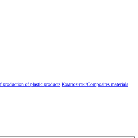
oduction of plastic products
Композиты/Сomposites materials