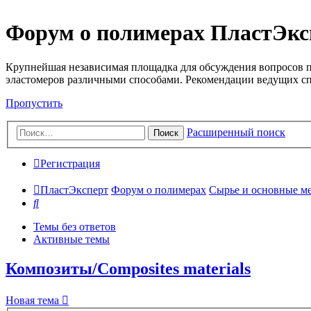
Форум о полимерах ПластЭкс
Крупнейшая независимая площадка для обсуждения вопросов п
эластомеров различными способами. Рекомендации ведущих с
Пропустить
Расширенный поиск
Поиск
Регистрация
ПластЭксперт
Форум о полимерах
Сырье и основные мето
Поиск
Темы без ответов
Активные темы
Композиты/Сomposites materials
Новая тема