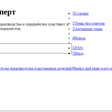
перт
Ссылки
Темы без ответов
роизводства и переработки пластмасс и
пециалистов.
Активные темы
Поиск
FAQ
Вход
ды производства пластиковых изделий/Plastics and main ways of pr