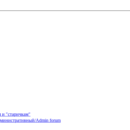
 и "старичкам"
министративный/Admin forum