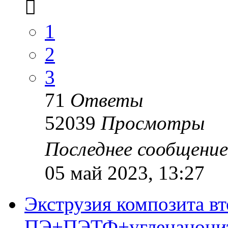
1
2
3
71
Ответы
52039
Просмотры
Последнее сообщени
05 май 2023, 13:27
Экструзия композита в
ПЭ+ПЭТФ+угленанони