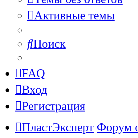
Активные темы
Поиск
FAQ
Вход
Регистрация
ПластЭксперт
Форум 