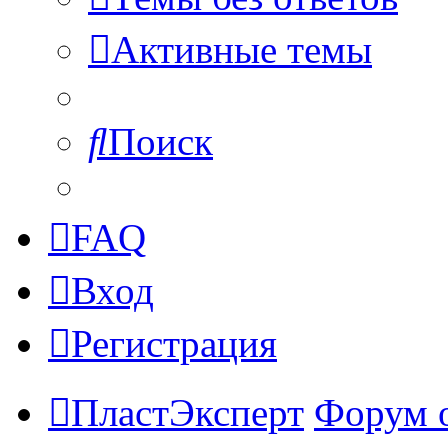
Активные темы
Поиск
FAQ
Вход
Регистрация
ПластЭксперт
Форум 