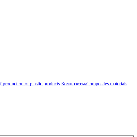
oduction of plastic products
Композиты/Сomposites materials