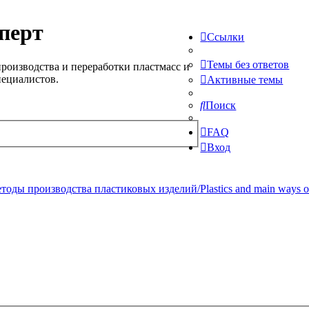
перт
Ссылки
Темы без ответов
роизводства и переработки пластмасс и
пециалистов.
Активные темы
Поиск
FAQ
Вход
ды производства пластиковых изделий/Plastics and main ways of pr