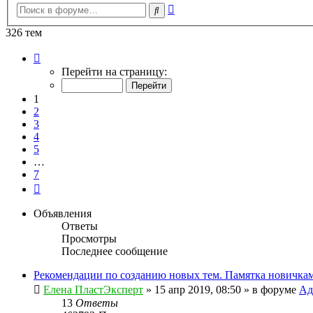
Расширенный
Поиск
поиск
326 тем
Страница
1
Перейти на страницу:
из
7
1
2
3
4
5
…
7
След.
Объявления
Ответы
Просмотры
Последнее сообщение
Рекомендации по созданию новых тем. Памятка новичкам
Елена ПластЭксперт
»
15 апр 2019, 08:50
» в форуме
Ад
13
Ответы