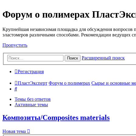
Форум о полимерах ПластЭкс
Крупнейшая независимая площадка для обсуждения вопросов п
эластомеров различными способами. Рекомендации ведущих с
Пропустить
Расширенный поиск
Поиск
Регистрация
ПластЭксперт
Форум о полимерах
Сырье и основные мето
Поиск
Темы без ответов
Активные темы
Композиты/Сomposites materials
Новая тема