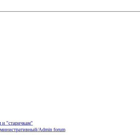
 и "старичкам"
министративный/Admin forum