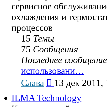
сервисное обслуживание
охлаждения и термоста
процессов
15
Темы
75
Сообщения
Последнее сообщение
использовани…
Перейти
Слава
13 дек 2011, 
к
последнему
сообщению
ILMA Technology