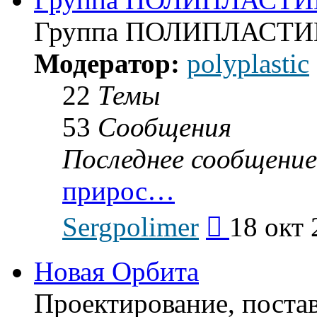
Группа ПОЛИПЛАСТИ
Модератор:
polyplastic
22
Темы
53
Сообщения
Последнее сообщение
прирос…
Перейти
Sergpolimer
18 окт 
к
последнему
сообщению
Новая Орбита
Проектирование, поста