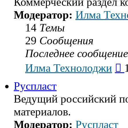
Коммерческий раздел 
Модератор:
Илма Техн
14
Темы
29
Сообщения
Последнее сообщение
Пе
Илма Технолоджи
к
по
со
Руспласт
Ведущий российский п
материалов.
Модератор:
Руспласт