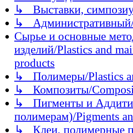
↳ Выставки, симпозиу
↳ Административный/
Сырье и основные мето
изделий/Plastics and mai
products
↳ Полимеры/Plastics a
↳ Композиты/Сomposite
↳ Пигменты и Аддитив
полимерам)/Pigments an
↳ Клеи, полимерные по