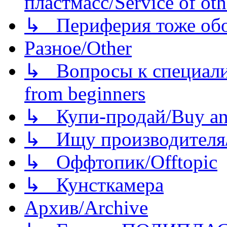
пластмасс/Service of oth
↳ Периферия тоже обору
Разное/Other
↳ Вопросы к специали
from beginners
↳ Купи-продай/Buy and
↳ Ищу производителя/
↳ Оффтопик/Offtopic
↳ Кунсткамера
Архив/Archive