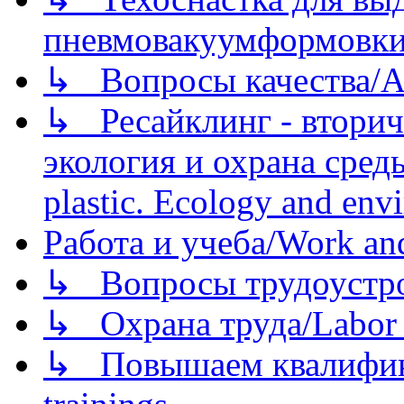
пневмовакуумформовк
↳ Вопросы качества/Abo
↳ Ресайклинг - вторич
экология и охрана среды/
plastic. Ecology and env
Работа и учеба/Work an
↳ Вопросы трудоустрой
↳ Охрана труда/Labor p
↳ Повышаем квалификац