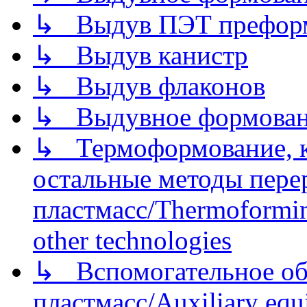
↳ Выдув ПЭТ префор
↳ Выдув канистр
↳ Выдув флаконов
↳ Выдувное формован
↳ Термоформование, ка
остальные методы пере
пластмасс/Thermoforming
other technologies
↳ Вспомогательное об
пластмасс/Auxiliary equi