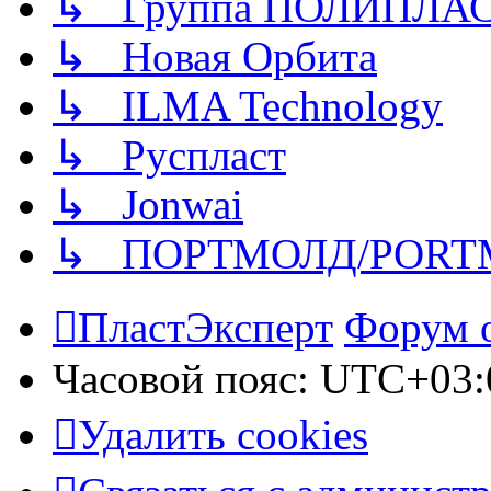
↳ Группа ПОЛИПЛА
↳ Новая Орбита
↳ ILMA Technology
↳ Руспласт
↳ Jonwai
↳ ПОРТМОЛД/PORT
ПластЭксперт
Форум 
Часовой пояс:
UTC+03:
Удалить cookies