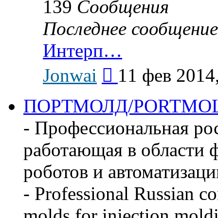
139
Сообщения
Последнее сообщение
Интерп…
Перейти
Jonwai
11 фев 2014
к
последнему
сообщению
ПОРТМОЛД/PORTMO
- Профессиональная ро
работающая в области ф
роботов и автоматизаци
- Professional Russian c
molds for injection mold