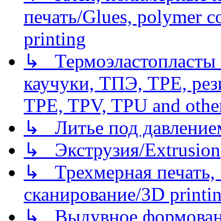
печать/Glues, polymer co
printing
↳ Термоэластопласты и
каучуки, ТПЭ, TPE, рез
TPE, TPV, TPU and other
↳ Литье под давлением/
↳ Экструзия/Extrusion
↳ Трехмерная печать,
сканирование/3D printin
↳ Выдувное формован