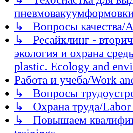
пневмовакуумформовк
↳ Вопросы качества/Abo
↳ Ресайклинг - вторич
экология и охрана среды/
plastic. Ecology and env
Работа и учеба/Work an
↳ Вопросы трудоустрой
↳ Охрана труда/Labor p
↳ Повышаем квалификац