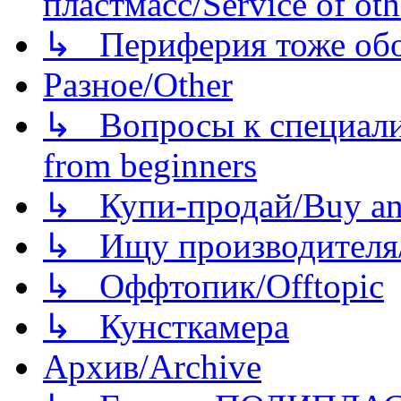
пластмасс/Service of oth
↳ Периферия тоже обору
Разное/Other
↳ Вопросы к специали
from beginners
↳ Купи-продай/Buy and
↳ Ищу производителя/
↳ Оффтопик/Offtopic
↳ Кунсткамера
Архив/Archive