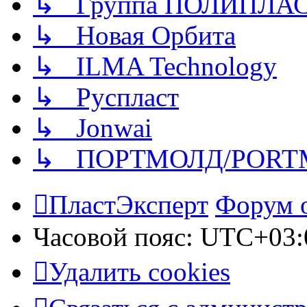
↳ Группа ПОЛИПЛА
↳ Новая Орбита
↳ ILMA Technology
↳ Руспласт
↳ Jonwai
↳ ПОРТМОЛД/PORT
ПластЭксперт
Форум 
Часовой пояс:
UTC+03:
Удалить cookies