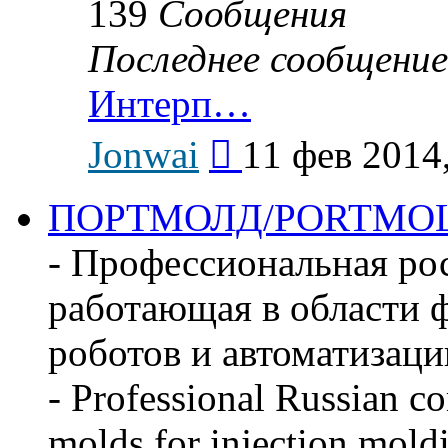
139
Сообщения
Последнее сообщение
Интерп…
Перейти
Jonwai
11 фев 2014
к
последнему
сообщению
ПОРТМОЛД/PORTMO
- Профессиональная ро
работающая в области ф
роботов и автоматизаци
- Professional Russian c
molds for injection mold