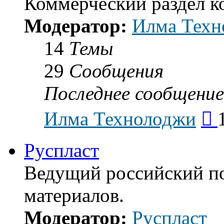
Коммерческий раздел 
Модератор:
Илма Техн
14
Темы
29
Сообщения
Последнее сообщение
Пе
Илма Технолоджи
к
по
со
Руспласт
Ведущий российский п
материалов.
Модератор:
Руспласт