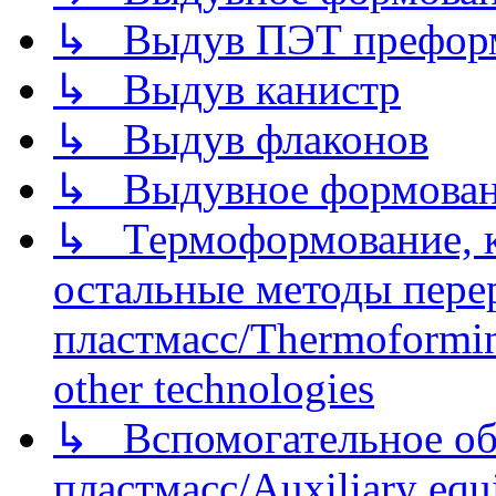
↳ Выдув ПЭТ префор
↳ Выдув канистр
↳ Выдув флаконов
↳ Выдувное формован
↳ Термоформование, ка
остальные методы пере
пластмасс/Thermoforming
other technologies
↳ Вспомогательное об
пластмасс/Auxiliary equi