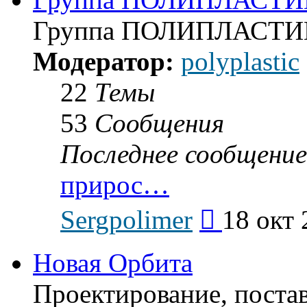
Группа ПОЛИПЛАСТИ
Модератор:
polyplastic
22
Темы
53
Сообщения
Последнее сообщение
прирос…
Перейти
Sergpolimer
18 окт 
к
последнему
сообщению
Новая Орбита
Проектирование, поста