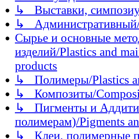
↳ Выставки, симпозиу
↳ Административный/
Сырье и основные мето
изделий/Plastics and mai
products
↳ Полимеры/Plastics a
↳ Композиты/Сomposite
↳ Пигменты и Аддитив
полимерам)/Pigments an
↳ Клеи, полимерные по