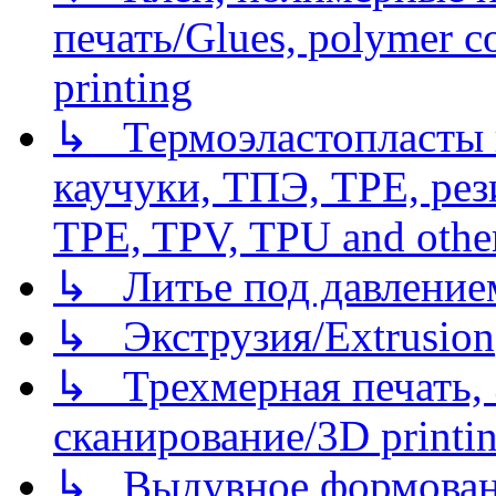
печать/Glues, polymer co
printing
↳ Термоэластопласты и
каучуки, ТПЭ, TPE, рез
TPE, TPV, TPU and other
↳ Литье под давлением/
↳ Экструзия/Extrusion
↳ Трехмерная печать,
сканирование/3D printin
↳ Выдувное формован