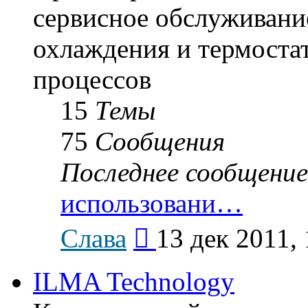
сервисное обслуживание
охлаждения и термоста
процессов
15
Темы
75
Сообщения
Последнее сообщение
использовани…
Перейти
Слава
13 дек 2011, 
к
последнему
сообщению
ILMA Technology