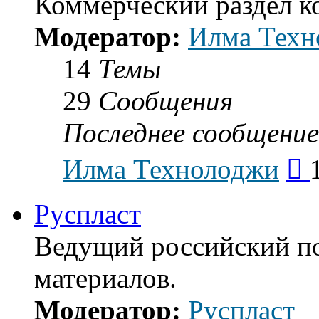
Коммерческий раздел 
Модератор:
Илма Техн
14
Темы
29
Сообщения
Последнее сообщение
Пе
Илма Технолоджи
к
по
со
Руспласт
Ведущий российский п
материалов.
Модератор:
Руспласт