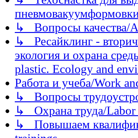
пневмовакуумформовк
↳ Вопросы качества/Abo
↳ Ресайклинг - вторич
экология и охрана среды/
plastic. Ecology and env
Работа и учеба/Work an
↳ Вопросы трудоустрой
↳ Охрана труда/Labor p
↳ Повышаем квалификац