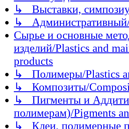
↳ Выставки, симпозиу
↳ Административный/
Сырье и основные мето
изделий/Plastics and mai
products
↳ Полимеры/Plastics a
↳ Композиты/Сomposite
↳ Пигменты и Аддитив
полимерам)/Pigments an
↳ Клеи, полимерные по