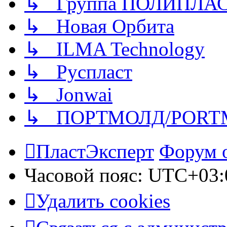
↳ Группа ПОЛИПЛА
↳ Новая Орбита
↳ ILMA Technology
↳ Руспласт
↳ Jonwai
↳ ПОРТМОЛД/PORT
ПластЭксперт
Форум 
Часовой пояс:
UTC+03:
Удалить cookies