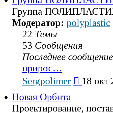
Группа ПОЛИПЛАСТИ
Модератор:
polyplastic
22
Темы
53
Сообщения
Последнее сообщение
прирос…
Перейти
Sergpolimer
18 окт 
к
последнему
сообщению
Новая Орбита
Проектирование, поста