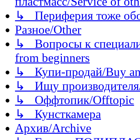
пластмасс/Service of oth
↳ Периферия тоже обору
Разное/Other
↳ Вопросы к специали
from beginners
↳ Купи-продай/Buy and
↳ Ищу производителя/
↳ Оффтопик/Offtopic
↳ Кунсткамера
Архив/Archive