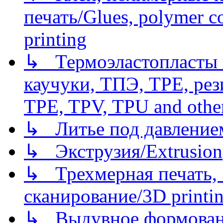
печать/Glues, polymer co
printing
↳ Термоэластопласты и
каучуки, ТПЭ, TPE, рез
TPE, TPV, TPU and other
↳ Литье под давлением/
↳ Экструзия/Extrusion
↳ Трехмерная печать,
сканирование/3D printin
↳ Выдувное формован