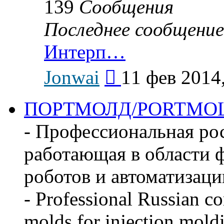
139
Сообщения
Последнее сообщение
Интерп…
Перейти
Jonwai
11 фев 2014
к
последнему
сообщению
ПОРТМОЛД/PORTMO
- Профессиональная ро
работающая в области ф
роботов и автоматизаци
- Professional Russian c
molds for injection mold