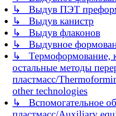
↳ Выдув ПЭТ префор
↳ Выдув канистр
↳ Выдув флаконов
↳ Выдувное формован
↳ Термоформование, ка
остальные методы пере
пластмасс/Thermoforming
other technologies
↳ Вспомогательное об
пластмасс/Auxiliary equi