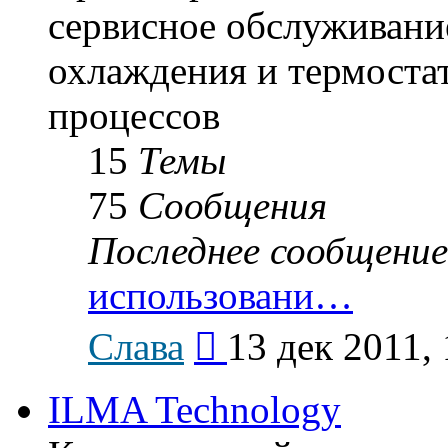
сервисное обслуживание
охлаждения и термоста
процессов
15
Темы
75
Сообщения
Последнее сообщение
использовани…
Перейти
Слава
13 дек 2011, 
к
последнему
сообщению
ILMA Technology