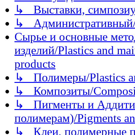
↳ Выставки, симпозиу
↳ Административный/
Сырье и основные мето
изделий/Plastics and mai
products
↳ Полимеры/Plastics a
↳ Композиты/Сomposite
↳ Пигменты и Аддитив
полимерам)/Pigments an
↳ Клеи, полимерные по