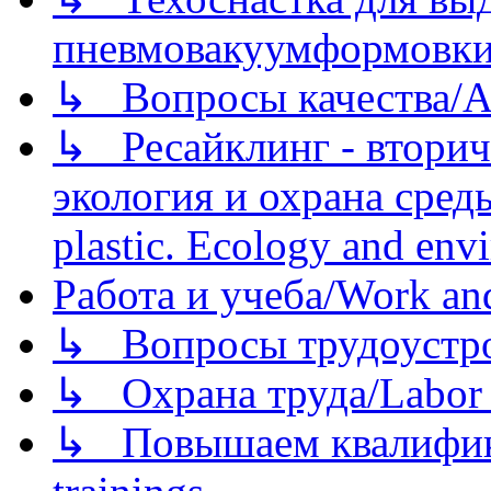
пневмовакуумформовк
↳ Вопросы качества/Abo
↳ Ресайклинг - вторич
экология и охрана среды/
plastic. Ecology and env
Работа и учеба/Work an
↳ Вопросы трудоустрой
↳ Охрана труда/Labor p
↳ Повышаем квалификац