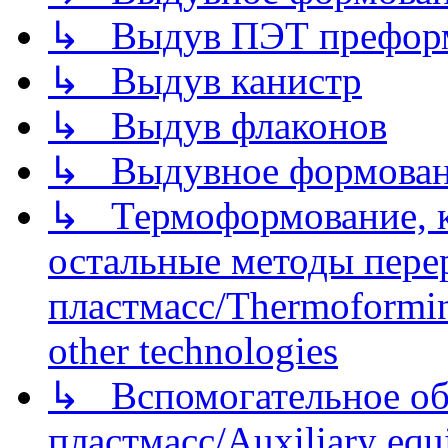
↳ Выдув ПЭТ префор
↳ Выдув канистр
↳ Выдув флаконов
↳ Выдувное формован
↳ Термоформование, ка
остальные методы пере
пластмасс/Thermoforming
other technologies
↳ Вспомогательное об
пластмасс/Auxiliary equi