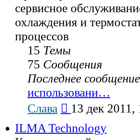
сервисное обслуживание
охлаждения и термоста
процессов
15
Темы
75
Сообщения
Последнее сообщение
использовани…
Перейти
Слава
13 дек 2011, 
к
последнему
сообщению
ILMA Technology