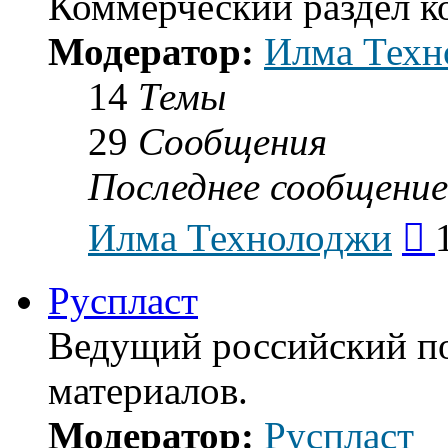
Коммерческий раздел 
Модератор:
Илма Техн
14
Темы
29
Сообщения
Последнее сообщение
Пе
Илма Технолоджи
к
по
со
Руспласт
Ведущий российский п
материалов.
Модератор:
Руспласт