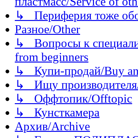
пластмасс/Service of oth
↳ Периферия тоже обору
Разное/Other
↳ Вопросы к специали
from beginners
↳ Купи-продай/Buy and
↳ Ищу производителя/
↳ Оффтопик/Offtopic
↳ Кунсткамера
Архив/Archive