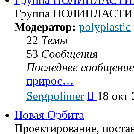
Группа ПОЛИПЛАСТИ
Модератор:
polyplastic
22
Темы
53
Сообщения
Последнее сообщение
прирос…
Перейти
Sergpolimer
18 окт 
к
последнему
сообщению
Новая Орбита
Проектирование, поста