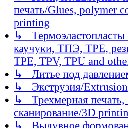
печать/Glues, polymer co
printing
↳ Термоэластопласты и
каучуки, ТПЭ, TPE, рез
TPE, TPV, TPU and other
↳ Литье под давлением/
↳ Экструзия/Extrusion
↳ Трехмерная печать,
сканирование/3D printin
↳ Выдувное формован