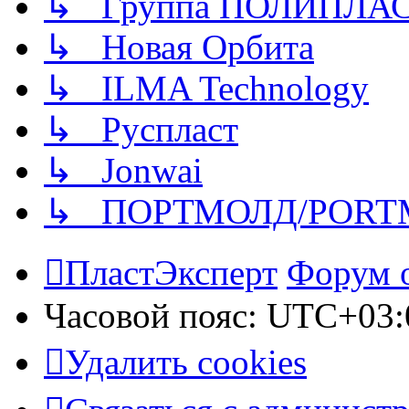
↳ Группа ПОЛИПЛА
↳ Новая Орбита
↳ ILMA Technology
↳ Руспласт
↳ Jonwai
↳ ПОРТМОЛД/PORT
ПластЭксперт
Форум 
Часовой пояс:
UTC+03:
Удалить cookies