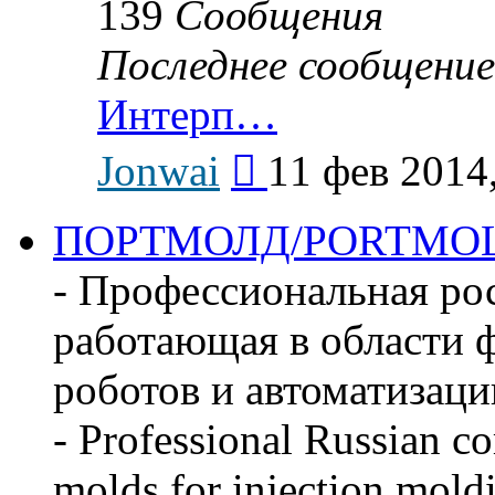
139
Сообщения
Последнее сообщение
Интерп…
Перейти
Jonwai
11 фев 2014
к
последнему
сообщению
ПОРТМОЛД/PORTMO
- Профессиональная ро
работающая в области ф
роботов и автоматизаци
- Professional Russian c
molds for injection mold