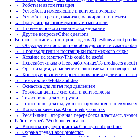
↳ Роботы и автоматизация
↳ Устройства измеряющие и контролирующие
↳ Устройства резки, намотки, маркировки и печати
↳ Грануляторы, агломераторы и смесители
↳ Прочее вспомогательное оборудование
↳ Другие вопросы/Other questions
Вопросы организации производства/Questions about product
↳ Обсуждение поставщиков оборудования и самого оборудо
↳ Производители и поставщики полимерного сырья
↳ Хозяйке на заметку/This could be useful
↳ Переработчикам о Переработчиках/To producers about p
↳ Организация, управление и экономика производства/Org
↳ Конструирование и проектирование изделий из пластиков
↳ Техоснастка/Molds and dies
↳ Оснастка для литья под давлением
↳ Горячеканальные системы и контроллеры
↳ Техоснастка для экструзии
↳ Техоснастка для выдувного формования и пневмовак
↳ Вопросы качества/About quality controls
↳ Ресайклинг - вторичная переработка пластмасс, экология и
Работа и учеба/Work and education
↳ Вопросы трудоустройства/Employment questions
↳ Охрана труда/Labor protection