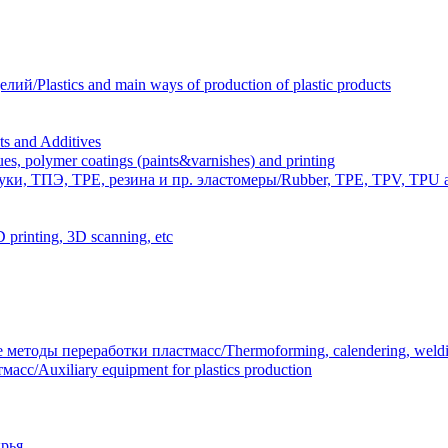
Plastics and main ways of production of plastic products
 and Additives
polymer coatings (paints&varnishes) and printing
и, ТПЭ, TPE, резина и пр. эластомеры/Rubber, TPE, TPV, TPU an
inting, 3D scanning, etc
тоды переработки пластмасс/Thermoforming, calendering, welding
/Auxiliary equipment for plastics production
рья