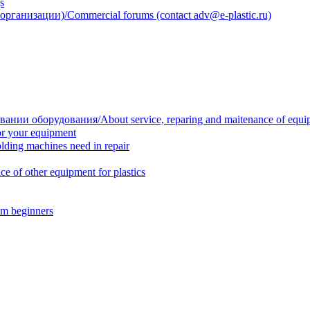
s
анизации)/Commercial forums (contact adv@e-plastic.ru)
нии оборудования/About service, reparing and maitenance of equi
r your equipment
ing machines need in repair
f other equipment for plastics
m beginners