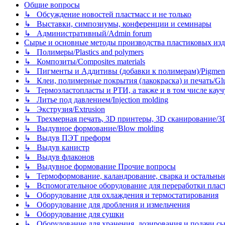
Общие вопросы
↳ Обсуждение новостей пластмасс и не только
↳ Выставки, симпозиумы, конференции и семинары
↳ Административный/Admin forum
Сырье и основные методы производства пластиковых изделий/
↳ Полимеры/Plastics and polymers
↳ Композиты/Сomposites materials
↳ Пигменты и Аддитивы (добавки к полимерам)/Pigments
↳ Клеи, полимерные покрытия (лакокраска) и печать/Glues, 
↳ Термоэластопласты и РТИ, а также и в том числе каучук
↳ Литье под давлением/Injection molding
↳ Экструзия/Extrusion
↳ Трехмерная печать, 3D принтеры, 3D сканирование/3D pr
↳ Выдувное формование/Blow molding
↳ Выдув ПЭТ преформ
↳ Выдув канистр
↳ Выдув флаконов
↳ Выдувное формование Прочие вопросы
↳ Термоформование, каландрование, сварка и остальные ме
↳ Вспомогательное оборудование для переработки пластмасс
↳ Оборудование для охлаждения и термостатирования
↳ Оборудование для дробления и измельчения
↳ Оборудование для сушки
↳ Оборудование для хранения, дозирования и подачи сы