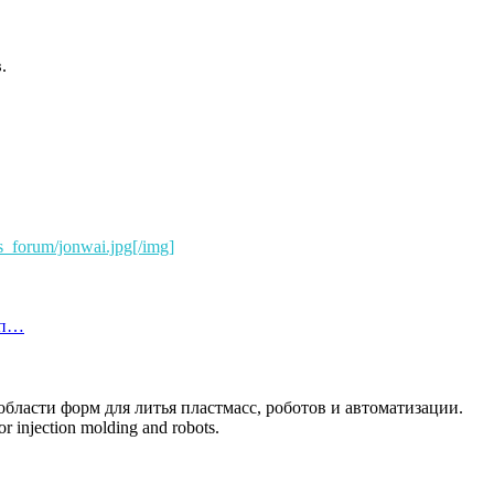
.
s_forum/jonwai.jpg[/img]
рп…
бласти форм для литья пластмасс, роботов и автоматизации.
or injection molding and robots.