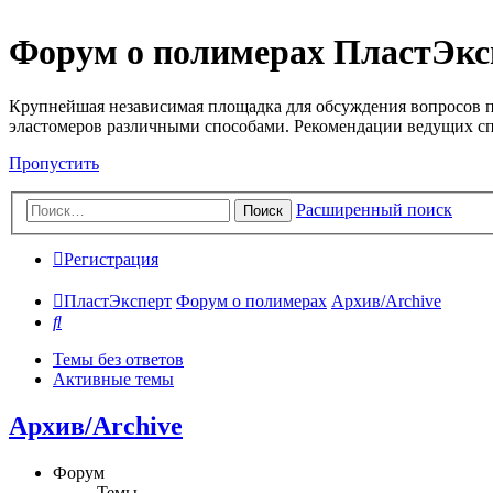
Форум о полимерах ПластЭкс
Крупнейшая независимая площадка для обсуждения вопросов п
эластомеров различными способами. Рекомендации ведущих с
Пропустить
Расширенный поиск
Поиск
Регистрация
ПластЭксперт
Форум о полимерах
Архив/Archive
Поиск
Темы без ответов
Активные темы
Архив/Archive
Форум
Темы