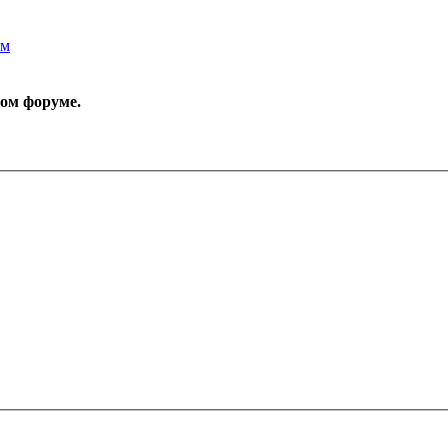
рм
том форуме.