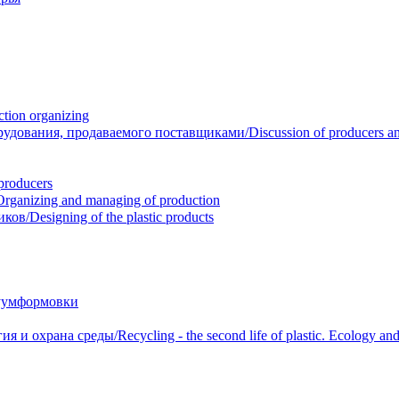
ion organizing
вания, продаваемого поставщиками/Discussion of producers and r
roducers
anizing and managing of production
/Designing of the plastic products
уумформовки
 охрана среды/Recycling - the second life of plastic. Ecology and 