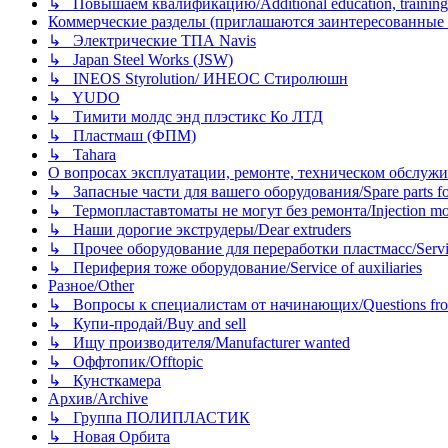
↳ Повышаем квалификацию/Additional education, training
Коммерческие разделы (приглашаются заинтересованные орг
↳ Электрические ТПА Navis
↳ Japan Steel Works (JSW)
↳ INEOS Styrolution/ ИНЕОС Стиролюшн
↳ YUDO
↳ Тимити молдс энд плэстикс Ко ЛТД
↳ Пластмаш (ФПМ)
↳ Tahara
О вопросах эксплуатации, ремонте, техническом обслужива
↳ Запасные части для вашего оборудования/Spare parts fo
↳ Термопластавтоматы не могут без ремонта/Injection mold
↳ Наши дорогие экструдеры/Dear extruders
↳ Прочее оборудование для переработки пластмасс/Service o
↳ Периферия тоже оборудование/Service of auxiliaries
Разное/Other
↳ Вопросы к специалистам от начинающих/Questions fro
↳ Купи-продай/Buy and sell
↳ Ищу производителя/Manufacturer wanted
↳ Оффтопик/Offtopic
↳ Кунсткамера
Архив/Archive
↳ Группа ПОЛИПЛАСТИК
↳ Новая Орбита