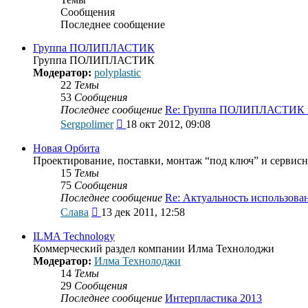
Сообщения
Последнее сообщение
Группа ПОЛИПЛАСТИК
Группа ПОЛИПЛАСТИК
Модератор:
polyplastic
22
Темы
53
Сообщения
Последнее сообщение
Re: Группа ПОЛИПЛАСТИК
Перейти
Sergpolimer
18 окт 2012, 09:08
к
последнему
Новая Орбита
сообщению
Проектирование, поставки, монтаж “под ключ” и сервисн
15
Темы
75
Сообщения
Последнее сообщение
Re: Актуальность использов
Перейти
Слава
13 дек 2011, 12:58
к
последнему
ILMA Technology
сообщению
Коммерческий раздел компании Илма Технолоджи
Модератор:
Илма Технолоджи
14
Темы
29
Сообщения
Последнее сообщение
Интерпластика 2013