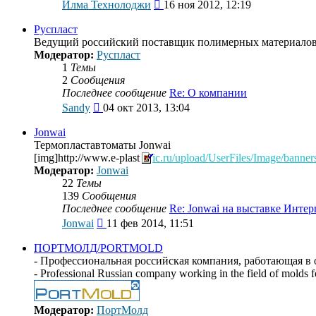
Перейти
Илма Технолоджи
16 ноя 2012, 12:19
к
последнему
Руспласт
сообщению
Ведущий российский поставщик полимерных материалов
Модератор:
Руспласт
1
Темы
2
Сообщения
Последнее сообщение
Re: О компании
Перейти
Sandy
04 окт 2013, 13:04
к
последнему
Jonwai
сообщению
Термопластавтоматы Jonwai
[img]http://www.e-plast
ic.ru/upload/UserFiles/Image/banner
Модератор:
Jonwai
22
Темы
139
Сообщения
Последнее сообщение
Re: Jonwai на выставке Инте
Перейти
Jonwai
11 фев 2014, 11:51
к
последнему
ПОРТМОЛД/PORTMOLD
сообщению
- Профессиональная российская компания, работающая в о
- Professional Russian company working in the field of molds f
Модератор:
ПортМолд