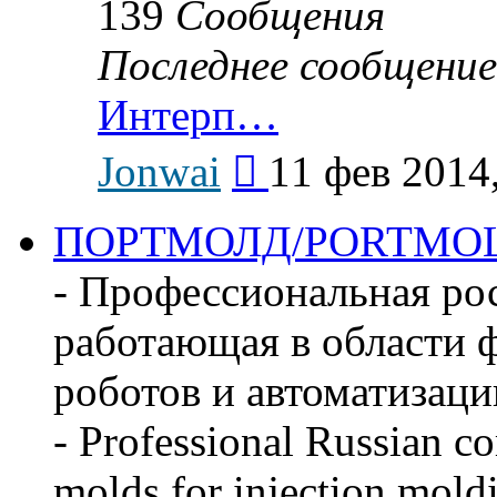
139
Сообщения
Последнее сообщение
Интерп…
Перейти
Jonwai
11 фев 2014
к
последнему
сообщению
ПОРТМОЛД/PORTMO
- Профессиональная ро
работающая в области ф
роботов и автоматизаци
- Professional Russian c
molds for injection mold