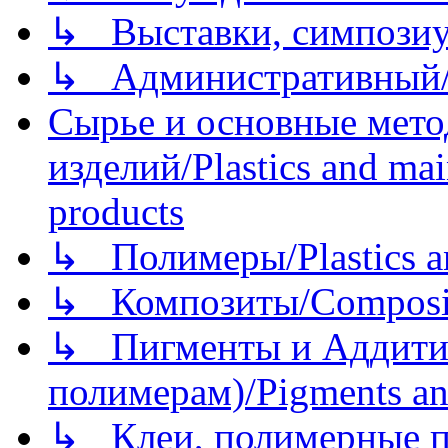
↳ Выставки, симпозиу
↳ Административный/
Сырье и основные мето
изделий/Plastics and mai
products
↳ Полимеры/Plastics a
↳ Композиты/Сomposite
↳ Пигменты и Аддитив
полимерам)/Pigments an
↳ Клеи, полимерные по