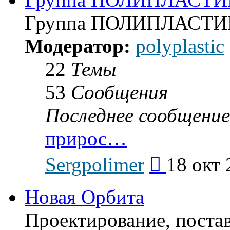
Группа ПОЛИПЛАСТИ
Модератор:
polyplastic
22
Темы
53
Сообщения
Последнее сообщение
прирос…
Перейти
Sergpolimer
18 окт 
к
последнему
сообщению
Новая Орбита
Проектирование, поста