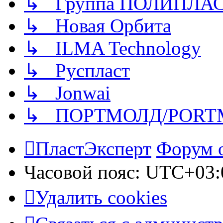
↳ Группа ПОЛИПЛА
↳ Новая Орбита
↳ ILMA Technology
↳ Руспласт
↳ Jonwai
↳ ПОРТМОЛД/PORT
ПластЭксперт
Форум 
Часовой пояс:
UTC+03:
Удалить cookies