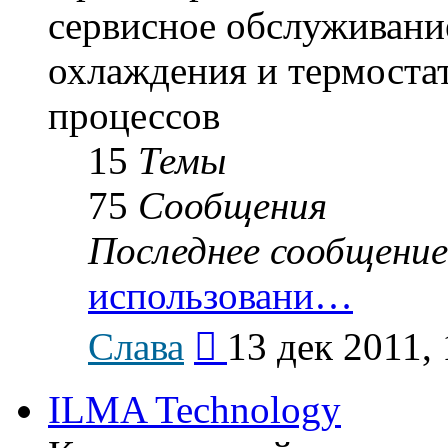
сервисное обслуживание
охлаждения и термоста
процессов
15
Темы
75
Сообщения
Последнее сообщение
использовани…
Перейти
Слава
13 дек 2011, 
к
последнему
сообщению
ILMA Technology