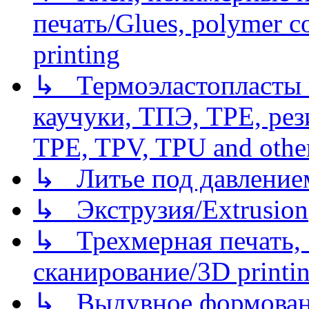
печать/Glues, polymer co
printing
↳ Термоэластопласты и
каучуки, ТПЭ, TPE, рез
TPE, TPV, TPU and other
↳ Литье под давлением/
↳ Экструзия/Extrusion
↳ Трехмерная печать,
сканирование/3D printin
↳ Выдувное формован