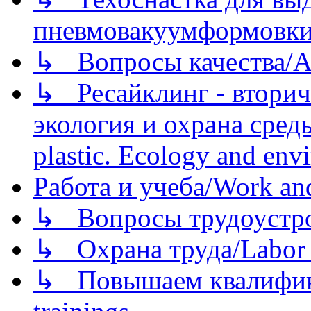
пневмовакуумформовк
↳ Вопросы качества/Abo
↳ Ресайклинг - вторич
экология и охрана среды/
plastic. Ecology and env
Работа и учеба/Work an
↳ Вопросы трудоустрой
↳ Охрана труда/Labor p
↳ Повышаем квалификац