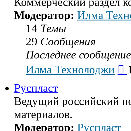
Коммерческий раздел 
Модератор:
Илма Техн
14
Темы
29
Сообщения
Последнее сообщение
Пе
Илма Технолоджи
к
по
со
Руспласт
Ведущий российский п
материалов.
Модератор:
Руспласт