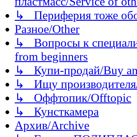
пластмасс/Service of oth
↳ Периферия тоже обору
Разное/Other
↳ Вопросы к специали
from beginners
↳ Купи-продай/Buy and
↳ Ищу производителя/
↳ Оффтопик/Offtopic
↳ Кунсткамера
Архив/Archive