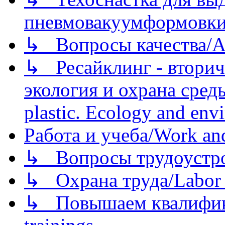
пневмовакуумформовк
↳ Вопросы качества/Abo
↳ Ресайклинг - вторич
экология и охрана среды/
plastic. Ecology and env
Работа и учеба/Work an
↳ Вопросы трудоустрой
↳ Охрана труда/Labor p
↳ Повышаем квалификац