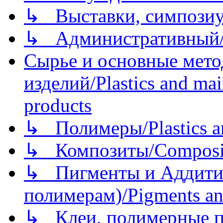
↳ Выставки, симпозиу
↳ Административный/
Сырье и основные мето
изделий/Plastics and mai
products
↳ Полимеры/Plastics a
↳ Композиты/Сomposite
↳ Пигменты и Аддитив
полимерам)/Pigments an
↳ Клеи, полимерные по