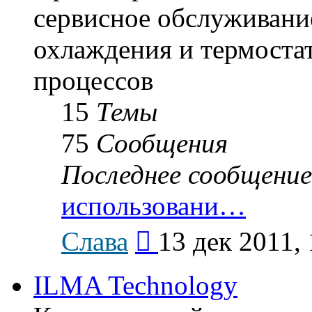
сервисное обслуживание
охлаждения и термоста
процессов
15
Темы
75
Сообщения
Последнее сообщение
использовани…
Перейти
Слава
13 дек 2011, 
к
последнему
сообщению
ILMA Technology