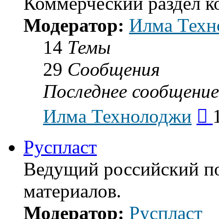
Коммерческий раздел 
Модератор:
Илма Техн
14
Темы
29
Сообщения
Последнее сообщение
Пе
Илма Технолоджи
к
по
со
Руспласт
Ведущий российский п
материалов.
Модератор:
Руспласт