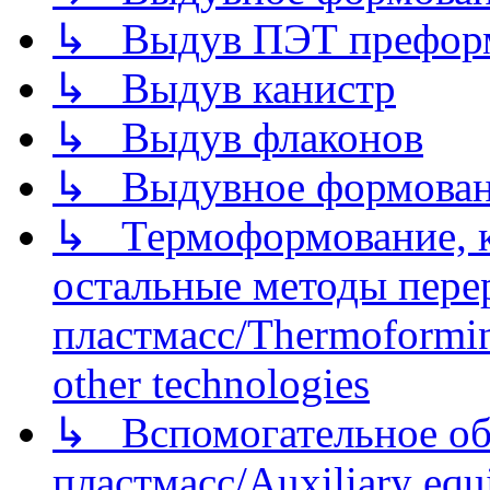
↳ Выдув ПЭТ префор
↳ Выдув канистр
↳ Выдув флаконов
↳ Выдувное формован
↳ Термоформование, ка
остальные методы пере
пластмасс/Thermoforming
other technologies
↳ Вспомогательное об
пластмасс/Auxiliary equi