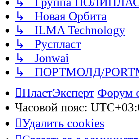
↳ Группа ПОЛИПЛА
↳ Новая Орбита
↳ ILMA Technology
↳ Руспласт
↳ Jonwai
↳ ПОРТМОЛД/PORT
ПластЭксперт
Форум 
Часовой пояс:
UTC+03:
Удалить cookies