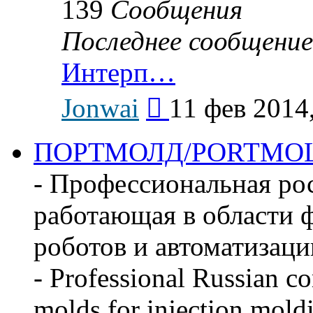
139
Сообщения
Последнее сообщение
Интерп…
Перейти
Jonwai
11 фев 2014
к
последнему
сообщению
ПОРТМОЛД/PORTMO
- Профессиональная ро
работающая в области ф
роботов и автоматизаци
- Professional Russian c
molds for injection mold