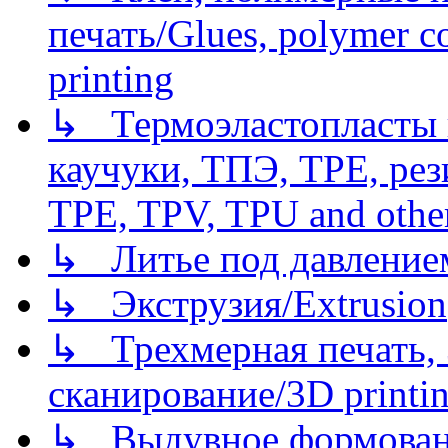
печать/Glues, polymer co
printing
↳ Термоэластопласты и
каучуки, ТПЭ, TPE, рез
TPE, TPV, TPU and other
↳ Литье под давлением/
↳ Экструзия/Extrusion
↳ Трехмерная печать,
сканирование/3D printin
↳ Выдувное формован