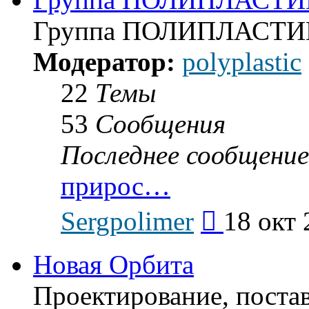
Группа ПОЛИПЛАСТИ
Модератор:
polyplastic
22
Темы
53
Сообщения
Последнее сообщение
прирос…
Перейти
Sergpolimer
18 окт 
к
последнему
сообщению
Новая Орбита
Проектирование, поста