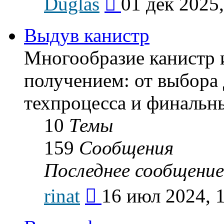
Duglas
01 дек 2025,
к
последнему
сообщению
Выдув канистр
Многообразие канистр 
получением: от выбора 
техпроцесса и финальн
10
Темы
159
Сообщения
Последнее сообщение
Перейти
rinat
16 июл 2024, 
к
последнему
сообщению