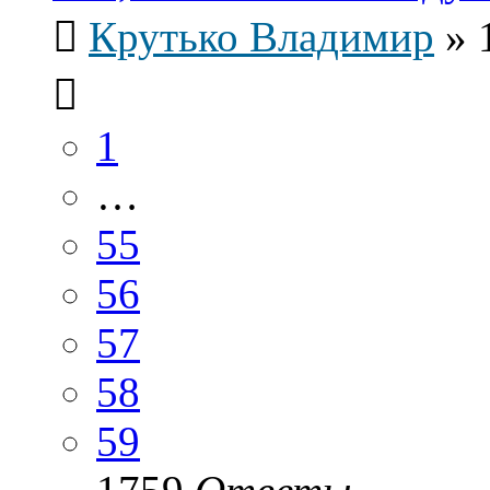
Крутько Владимир
»
1
…
55
56
57
58
59