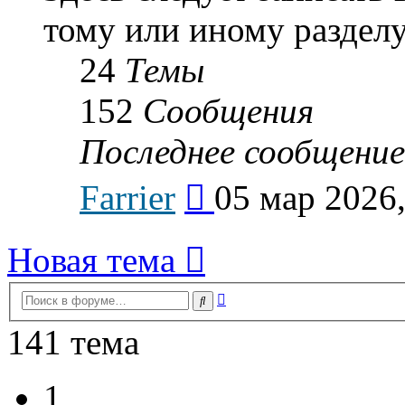
тому или иному разделу
24
Темы
152
Сообщения
Последнее сообщение
Перейти
Farrier
05 мар 2026,
к
последнему
сообщению
Новая тема
Расширенный
Поиск
поиск
141 тема
1