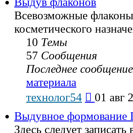
Выдув флаконов
Всевозможные флаконы
косметического назначе
10
Темы
57
Сообщения
Последнее сообщение
материала
Перейти
технолог54
01 авг 
к
последнему
сообщению
Выдувное формование 
Здесь следует записат