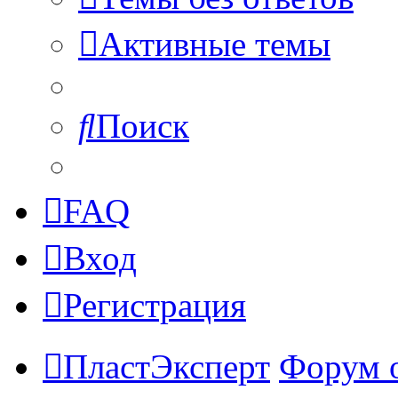
Активные темы
Поиск
FAQ
Вход
Регистрация
ПластЭксперт
Форум 