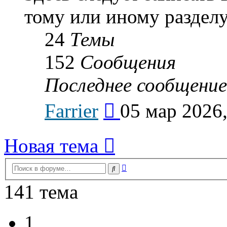
тому или иному разделу
24
Темы
152
Сообщения
Последнее сообщение
Перейти
Farrier
05 мар 2026,
к
последнему
сообщению
Новая тема
Расширенный
Поиск
поиск
141 тема
1