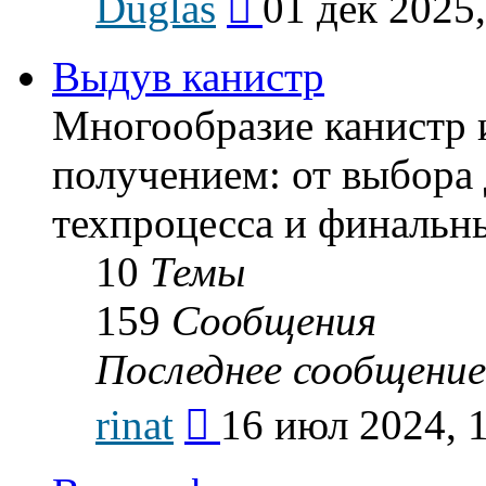
Duglas
01 дек 2025,
к
последнему
сообщению
Выдув канистр
Многообразие канистр 
получением: от выбора 
техпроцесса и финальн
10
Темы
159
Сообщения
Последнее сообщение
Перейти
rinat
16 июл 2024, 
к
последнему
сообщению