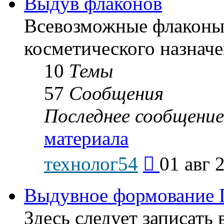
Выдув флаконов
Всевозможные флаконы
косметического назначе
10
Темы
57
Сообщения
Последнее сообщение
материала
Перейти
технолог54
01 авг 
к
последнему
сообщению
Выдувное формование 
Здесь следует записат