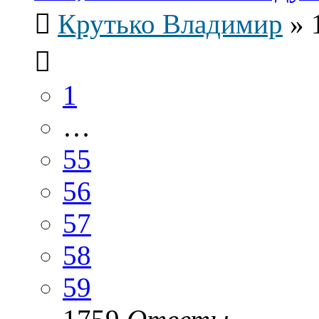
Крутько Владимир
»
1
…
55
56
57
58
59