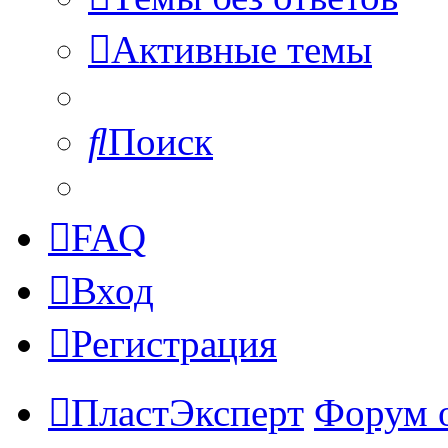
Активные темы
Поиск
FAQ
Вход
Регистрация
ПластЭксперт
Форум 