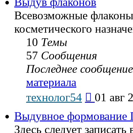
Выдув флаконов
Всевозможные флаконы
косметического назначе
10
Темы
57
Сообщения
Последнее сообщение
материала
Перейти
технолог54
01 авг 
к
последнему
сообщению
Выдувное формование 
Здесь следует записат