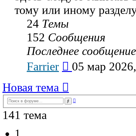
тому или иному разделу
24
Темы
152
Сообщения
Последнее сообщение
Перейти
Farrier
05 мар 2026,
к
последнему
сообщению
Новая тема
Расширенный
Поиск
поиск
141 тема
1