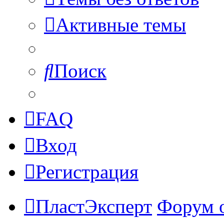
Активные темы
Поиск
FAQ
Вход
Регистрация
ПластЭксперт
Форум 