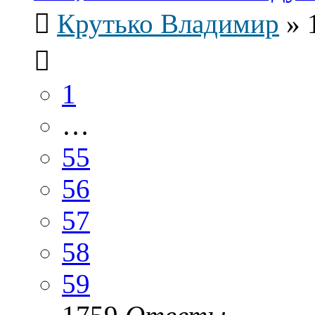
Крутько Владимир
»
1
…
55
56
57
58
59