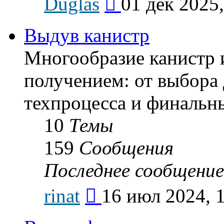
Duglas
01 дек 2025,
к
последнему
сообщению
Выдув канистр
Многообразие канистр 
получением: от выбора 
техпроцесса и финальн
10
Темы
159
Сообщения
Последнее сообщение
Перейти
rinat
16 июл 2024, 
к
последнему
сообщению