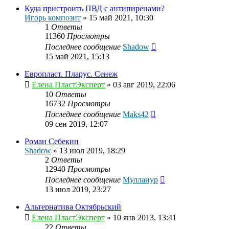
Куда пристроить ПВД с антипиренами?
Игорь композит
»
15 май 2021, 10:30
1
Ответы
11360
Просмотры
Последнее сообщение
Shadow
15 май 2021, 15:13
Европласт. Пларус. Сенеж
Елена ПластЭксперт
»
03 авг 2019, 22:06
10
Ответы
16732
Просмотры
Последнее сообщение
Maks42
09 сен 2019, 12:07
Роман Себекин
Shadow
»
13 июл 2019, 18:29
2
Ответы
12940
Просмотры
Последнее сообщение
Мулланур
13 июл 2019, 23:27
Альтернатива Октябрьский
Елена ПластЭксперт
»
10 янв 2013, 13:41
22
Ответы