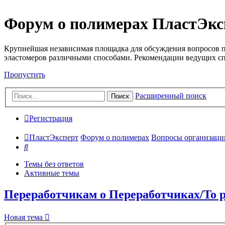
Форум о полимерах ПластЭкс
Крупнейшая независимая площадка для обсуждения вопросов п
эластомеров различными способами. Рекомендации ведущих с
Пропустить
Расширенный поиск
Поиск
Регистрация
ПластЭксперт
Форум о полимерах
Вопросы организации 
Поиск
Темы без ответов
Активные темы
Переработчикам о Переработчиках/To pr
Новая тема