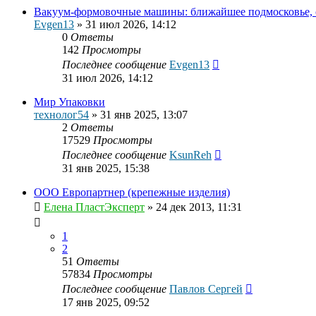
Вакуум-формовочные машины: ближайшее подмосковье, с
Evgen13
»
31 июл 2026, 14:12
0
Ответы
142
Просмотры
Последнее сообщение
Evgen13
31 июл 2026, 14:12
Мир Упаковки
технолог54
»
31 янв 2025, 13:07
2
Ответы
17529
Просмотры
Последнее сообщение
KsunReh
31 янв 2025, 15:38
ООО Европартнер (крепежные изделия)
Елена ПластЭксперт
»
24 дек 2013, 11:31
1
2
51
Ответы
57834
Просмотры
Последнее сообщение
Павлов Сергей
17 янв 2025, 09:52