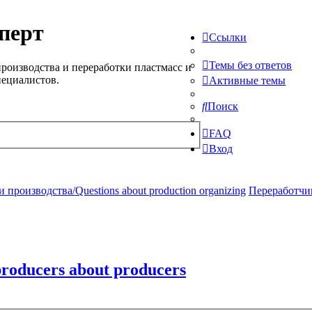
перт
Ссылки
Темы без ответов
роизводства и переработки пластмасс и
пециалистов.
Активные темы
Поиск
FAQ
Вход
производства/Questions about production organizing
Переработчик
oducers about producers