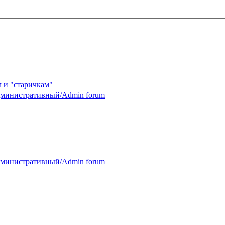
 и "старичкам"
министративный/Admin forum
министративный/Admin forum