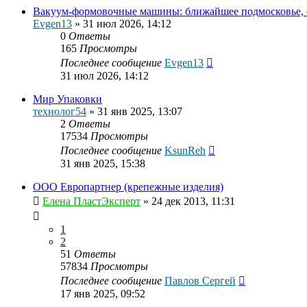
Вакуум-формовочные машины: ближайшее подмосковье, с
Evgen13
»
31 июл 2026, 14:12
0
Ответы
165
Просмотры
Последнее сообщение
Evgen13
31 июл 2026, 14:12
Мир Упаковки
технолог54
»
31 янв 2025, 13:07
2
Ответы
17534
Просмотры
Последнее сообщение
KsunReh
31 янв 2025, 15:38
ООО Европартнер (крепежные изделия)
Елена ПластЭксперт
»
24 дек 2013, 11:31
1
2
51
Ответы
57834
Просмотры
Последнее сообщение
Павлов Сергей
17 янв 2025, 09:52