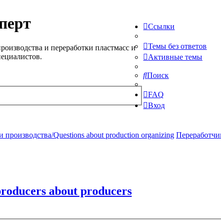
перт
Ссылки
Темы без ответов
роизводства и переработки пластмасс и
пециалистов.
Активные темы
Поиск
FAQ
Вход
производства/Questions about production organizing
Переработчик
oducers about producers