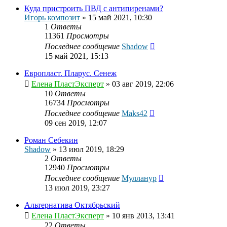
Куда пристроить ПВД с антипиренами?
Игорь композит
»
15 май 2021, 10:30
1
Ответы
11361
Просмотры
Последнее сообщение
Shadow
15 май 2021, 15:13
Европласт. Пларус. Сенеж
Елена ПластЭксперт
»
03 авг 2019, 22:06
10
Ответы
16734
Просмотры
Последнее сообщение
Maks42
09 сен 2019, 12:07
Роман Себекин
Shadow
»
13 июл 2019, 18:29
2
Ответы
12940
Просмотры
Последнее сообщение
Мулланур
13 июл 2019, 23:27
Альтернатива Октябрьский
Елена ПластЭксперт
»
10 янв 2013, 13:41
22
Ответы