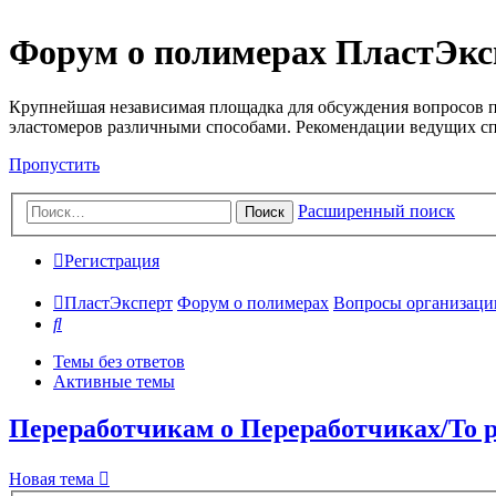
Форум о полимерах ПластЭкс
Крупнейшая независимая площадка для обсуждения вопросов п
эластомеров различными способами. Рекомендации ведущих с
Пропустить
Расширенный поиск
Поиск
Регистрация
ПластЭксперт
Форум о полимерах
Вопросы организации 
Поиск
Темы без ответов
Активные темы
Переработчикам о Переработчиках/To pr
Новая тема