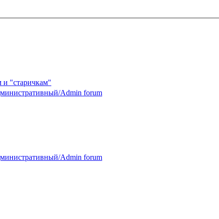
 и "старичкам"
министративный/Admin forum
министративный/Admin forum