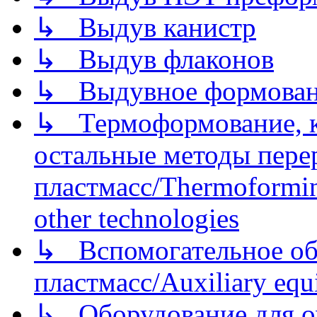
↳ Выдув канистр
↳ Выдув флаконов
↳ Выдувное формован
↳ Термоформование, ка
остальные методы пере
пластмасс/Thermoforming
other technologies
↳ Вспомогательное об
пластмасс/Auxiliary equi
↳ Оборудование для о