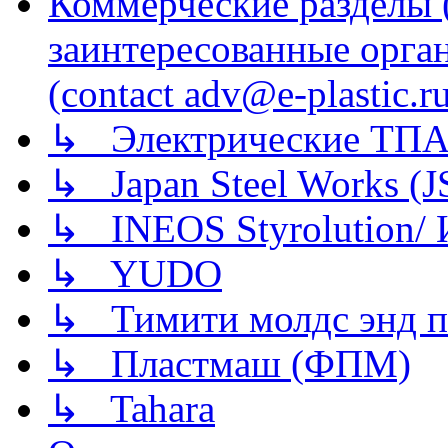
Коммерческие разделы 
заинтересованные орга
(contact adv@e-plastic.r
↳ Электрические ТПА
↳ Japan Steel Works (
↳ INEOS Styrolution
↳ YUDO
↳ Тимити молдс энд п
↳ Пластмаш (ФПМ)
↳ Tahara