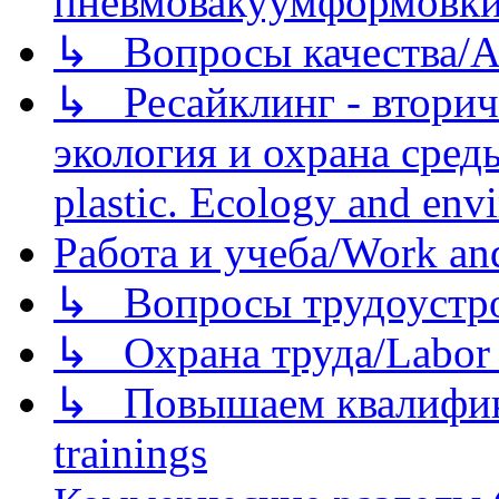
пневмовакуумформовк
↳ Вопросы качества/Abo
↳ Ресайклинг - вторич
экология и охрана среды/
plastic. Ecology and env
Работа и учеба/Work an
↳ Вопросы трудоустрой
↳ Охрана труда/Labor p
↳ Повышаем квалификац
trainings