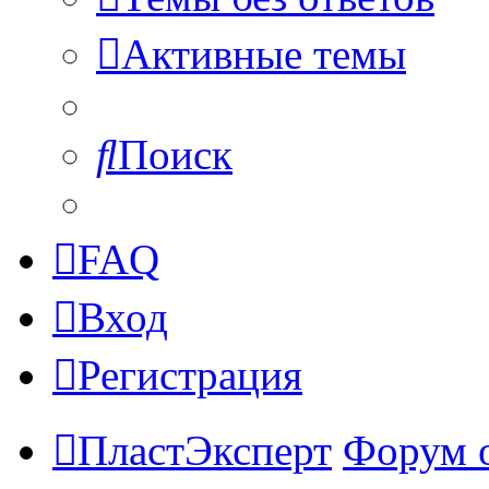
Активные темы
Поиск
FAQ
Вход
Регистрация
ПластЭксперт
Форум 