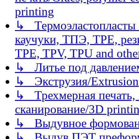
printing
↳ Термоэластопласты и
каучуки, ТПЭ, TPE, рез
TPE, TPV, TPU and other
↳ Литье под давлением/
↳ Экструзия/Extrusion
↳ Трехмерная печать,
сканирование/3D printin
↳ Выдувное формован
↳ Выдув ПЭТ префор