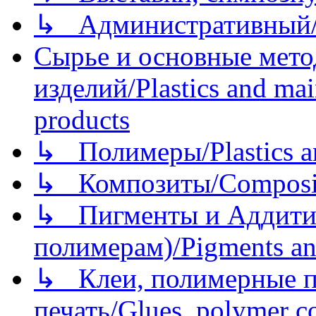
↳ Административный/
Сырье и основные мето
изделий/Plastics and mai
products
↳ Полимеры/Plastics a
↳ Композиты/Сomposite
↳ Пигменты и Аддитив
полимерам)/Pigments an
↳ Клеи, полимерные по
печать/Glues, polymer co