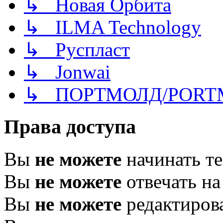
↳ Новая Орбита
↳ ILMA Technology
↳ Руспласт
↳ Jonwai
↳ ПОРТМОЛД/PORT
Права доступа
Вы
не можете
начинать т
Вы
не можете
отвечать н
Вы
не можете
редактиров