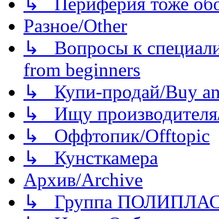
↳ Периферия тоже обору
Разное/Other
↳ Вопросы к специали
from beginners
↳ Купи-продай/Buy and
↳ Ищу производителя/
↳ Оффтопик/Offtopic
↳ Кунсткамера
Архив/Archive
↳ Группа ПОЛИПЛА