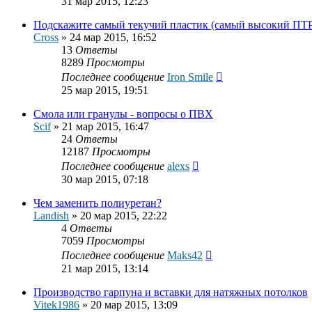
31 мар 2015, 12:23
Подскажите самый текучий пластик (самый высокий ПТ
Cross
»
24 мар 2015, 16:52
13
Ответы
8289
Просмотры
Последнее сообщение
Iron Smile
25 мар 2015, 19:51
Смола или гранулы - вопросы о ПВХ
Scif
»
21 мар 2015, 16:47
24
Ответы
12187
Просмотры
Последнее сообщение
alexs
30 мар 2015, 07:18
Чем заменить полиуретан?
Landish
»
20 мар 2015, 22:22
4
Ответы
7059
Просмотры
Последнее сообщение
Maks42
21 мар 2015, 13:14
Производство гарпуна и вставки для натяжных потолков
Vitek1986
»
20 мар 2015, 13:09