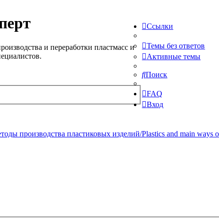
перт
Ссылки
Темы без ответов
роизводства и переработки пластмасс и
пециалистов.
Активные темы
Поиск
FAQ
Вход
ды производства пластиковых изделий/Plastics and main ways of pr