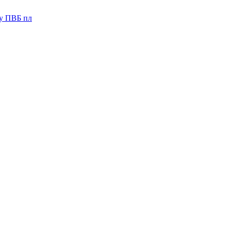
зу ПВБ пл