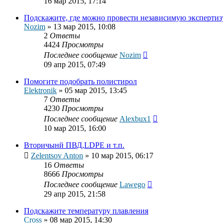
16 мар 2015, 17:14
Подскажите, где можно провести независимую эксперти
Nozim
»
13 мар 2015, 10:08
2
Ответы
4424
Просмотры
Последнее сообщение
Nozim
09 апр 2015, 07:49
Помогите подобрать полистирол
Elektronik
»
05 мар 2015, 13:45
7
Ответы
4230
Просмотры
Последнее сообщение
Alexbux1
10 мар 2015, 16:00
Вторичынй ПВД,LDPE и т.п.
Zelentsov Anton
»
10 мар 2015, 06:17
16
Ответы
8666
Просмотры
Последнее сообщение
Lawego
29 апр 2015, 21:58
Подскажите температуру плавления
Cross
»
08 мар 2015, 14:30