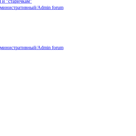
 и "старичкам"
министративный/Admin forum
министративный/Admin forum