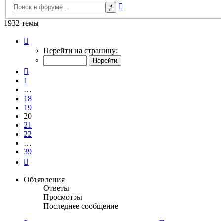
Расширенный
Поиск
поиск
1932 темы
Страница
20
Перейти на страницу:
из
39
Пред.
1
…
18
19
20
21
22
…
39
След.
Объявления
Ответы
Просмотры
Последнее сообщение