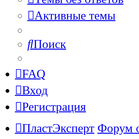
Активные темы
Поиск
FAQ
Вход
Регистрация
ПластЭксперт
Форум 