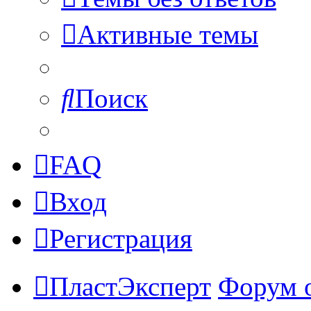
Активные темы
Поиск
FAQ
Вход
Регистрация
ПластЭксперт
Форум 