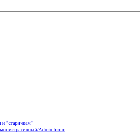
 и "старичкам"
министративный/Admin forum