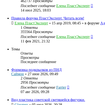
462737
Просмотры
Последнее сообщение
Елена ПластЭксперт
14 июл 2025, 18:03
Правила форума ПластЭксперт. Читать всем!
Елена ПластЭксперт
»
15 апр 2019, 08:45
» в форуме
Ад
1
Ответы
355564
Просмотры
Последнее сообщение
Елена ПластЭксперт
11 фев 2021, 21:32
Темы
Ответы
Просмотры
Последнее сообщение
Формовка подкрылков из ПНД
Саймон
»
27 июн 2026, 09:49
2
Ответы
2956
Просмотры
Последнее сообщение
Farrier
07 авг 2026, 09:28
Вид пластика советской светящейся фигурки.
Glavmex
»
05 июл 2026, 20:28