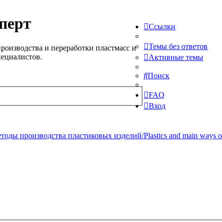
перт
Ссылки
Темы без ответов
роизводства и переработки пластмасс и
пециалистов.
Активные темы
Поиск
FAQ
Вход
ды производства пластиковых изделий/Plastics and main ways of pr