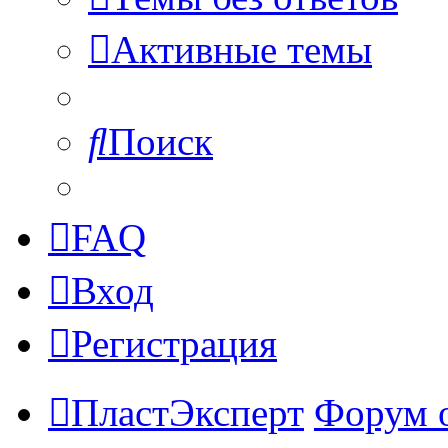
Активные темы
Поиск
FAQ
Вход
Регистрация
ПластЭксперт
Форум 