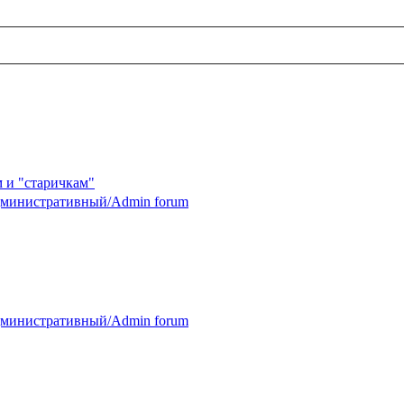
 и "старичкам"
министративный/Admin forum
министративный/Admin forum