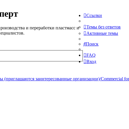
перт
Ссылки
Темы без ответов
роизводства и переработки пластмасс и
пециалистов.
Активные темы
Поиск
FAQ
Вход
 (приглашаются заинтересованные организации)/Commercial forum