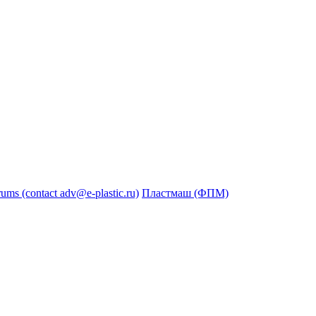
s (contact adv@e-plastic.ru)
Пластмаш (ФПМ)