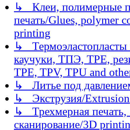
↳ Клеи, полимерные по
печать/Glues, polymer co
printing
↳ Термоэластопласты и
каучуки, ТПЭ, TPE, рез
TPE, TPV, TPU and other
↳ Литье под давлением/
↳ Экструзия/Extrusion
↳ Трехмерная печать,
сканирование/3D printin