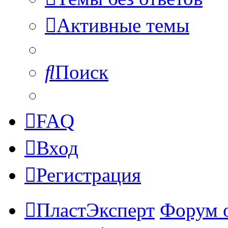
Активные темы
Поиск
FAQ
Вход
Регистрация
ПластЭксперт
Форум 