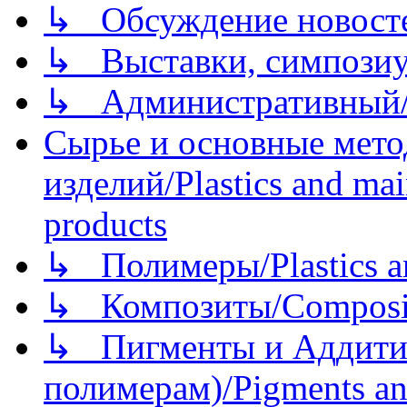
↳ Обсуждение новостей
↳ Выставки, симпозиу
↳ Административный/
Сырье и основные мето
изделий/Plastics and mai
products
↳ Полимеры/Plastics a
↳ Композиты/Сomposite
↳ Пигменты и Аддитив
полимерам)/Pigments an