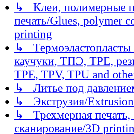
↳ Клеи, полимерные по
печать/Glues, polymer co
printing
↳ Термоэластопласты и
каучуки, ТПЭ, TPE, рез
TPE, TPV, TPU and other
↳ Литье под давлением/
↳ Экструзия/Extrusion
↳ Трехмерная печать,
сканирование/3D printin