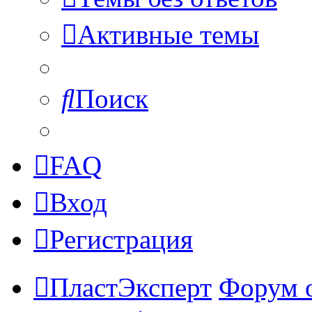
Активные темы
Поиск
FAQ
Вход
Регистрация
ПластЭксперт
Форум 