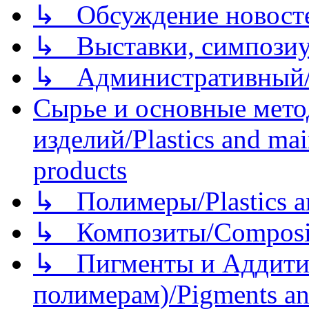
↳ Обсуждение новостей
↳ Выставки, симпозиу
↳ Административный/
Сырье и основные мето
изделий/Plastics and mai
products
↳ Полимеры/Plastics a
↳ Композиты/Сomposite
↳ Пигменты и Аддитив
полимерам)/Pigments an