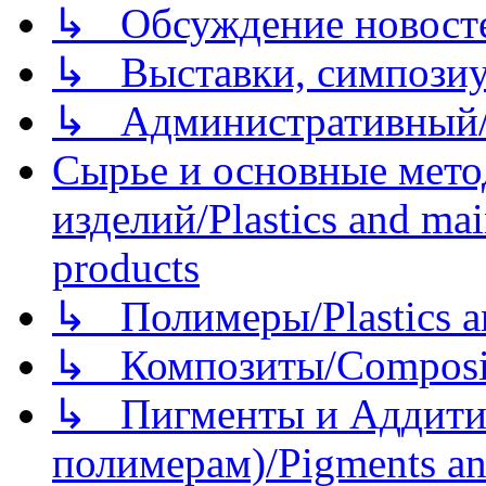
↳ Обсуждение новостей
↳ Выставки, симпозиу
↳ Административный/
Сырье и основные мето
изделий/Plastics and mai
products
↳ Полимеры/Plastics a
↳ Композиты/Сomposite
↳ Пигменты и Аддитив
полимерам)/Pigments an