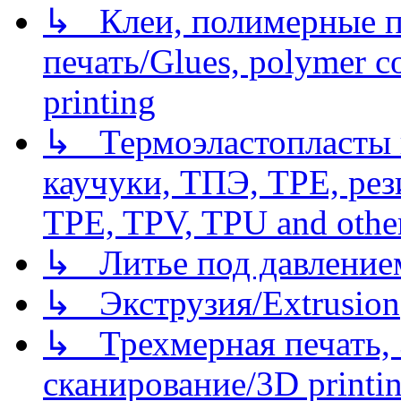
↳ Клеи, полимерные по
печать/Glues, polymer co
printing
↳ Термоэластопласты и
каучуки, ТПЭ, TPE, рез
TPE, TPV, TPU and other
↳ Литье под давлением/
↳ Экструзия/Extrusion
↳ Трехмерная печать,
сканирование/3D printin