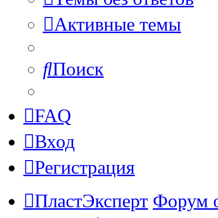
Активные темы
Поиск
FAQ
Вход
Регистрация
ПластЭксперт
Форум 